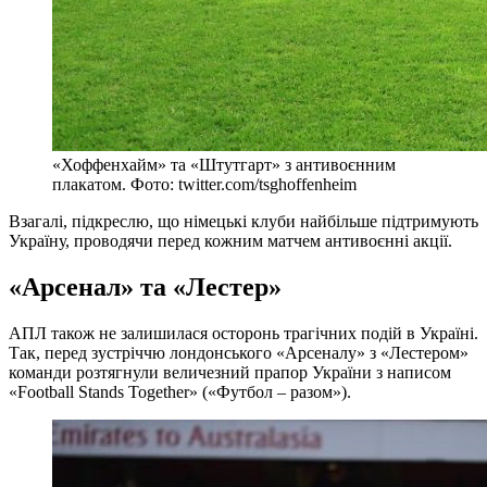
«Хоффенхайм» та «Штутгарт» з антивоєнним
плакатом. Фото: twitter.com/tsghoffenheim
Взагалі, підкреслю, що німецькі клуби найбільше підтримують
Україну, проводячи перед кожним матчем антивоєнні акції.
«Арсенал» та «Лестер»
АПЛ також не залишилася осторонь трагічних подій в Україні.
Так, перед зустріччю лондонського «Арсеналу» з «Лестером»
команди розтягнули величезний прапор України з написом
«Football Stands Together» («Футбол – разом»).