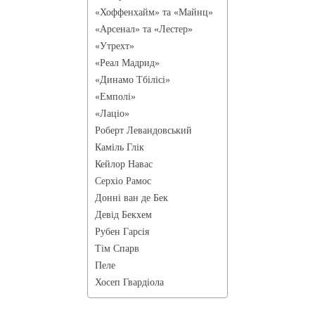
«Хоффенхайм» та «Майнц»
«Арсенал» та «Лестер»
«Утрехт»
«Реал Мадрид»
«Динамо Тбілісі»
«Емполі»
«Лаціо»
Роберт Левандовський
Каміль Глік
Кейлор Навас
Серхіо Рамос
Донні ван де Бек
Девід Бекхем
Рубен Гарсія
Тім Спарв
Пеле
Хосеп Гвардіола