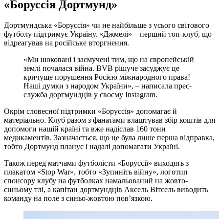
«Боруссія Дортмунд»
Дортмундська «Боруссія» чи не найбільше з усього світового
футболу підтримує Україну. «Джмелі» – перший топ-клуб, що
відреагував на російське вторгнення.
«Ми шоковані і засмучені тим, що на європейській
землі почалася війна. BVB рішуче засуджує це
кричуще порушення Росією міжнародного права!
Наші думки з народом України», – написала прес-
служба дортмундців у своєму Instagram.
Окрім словесної підтримки «Боруссія» допомагає й
матеріально. Клуб разом з фанатами влаштував збір коштів для
допомоги нашій країні та вже надіслав 160 тонн
медикаментів. Зазначається, що це була лише перша відправка,
тобто Дортмунд планує і надалі допомагати Україні.
Також перед матчами футболісти «Боруссії» виходять з
плакатом «Stop War», тобто «Зупиніть війну», логотип
спонсору клубу на футболках намальований на жовто-
синьому тлі, а капітан дортмундців Аксель Вітсель виводить
команду на поле з синьо-жовтою пов’язкою.