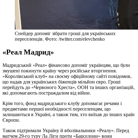
Снейдер допоміг зібрати гроші для українських
переселенців. Фото: /twitter.com/elevchenko
«Реал Мадрид»
Мадридський «Реал» фінансово допоміг українцям, що були
змушені покинути країну через російське вторгнення.
«Королівський клуб» на своєму офіційному сайті повідомив,
що надав для українських біженців мільйон євро. Гроші
перейдуть до «Червоного Хреста», ООН та інших організацій,
які допомагають постраждалим від війни.
Крім того, фонд мадридського клубу допомагає речами і
предметами першої необхідності переселенцям, що
залишаються в Україні, а також тим, хто виїхав до інших країн
Європи.
Також підтримали Україну й вболівальники «Реалу». Перед
матчем 29-го туру Ла Ліги проти «Барселони» вони