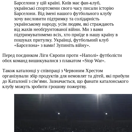
Барселони у цій країні. Київ має фан-клуб,
українські спортсмени свого часу писали історію
Барселони. Від імені нашого футбольного клубу
хочу висловити підтримку та солідарність
українському народу, усім людям, які страждають
від жахів необґрунтованої війни. Ми з вами
підтримуватимемо всіх, хто приїде в нашу країну в
пошуках притулку. Українці, футбольний клуб
«Барселона» з вами! Зупиніть війну».
Перед поєдинком Ліги Європи проти «Наполі» футболісти
обох команд вишикувалися з плакатом «Stop War».
Також каталонці у співпраці з Червоним Хрестом
організували збір продуктів для немовлят та дітей, які прибули
до Каталонії з сім’ями. Зазначається, що фанати каталонського
клубу можуть зробити грошову пожертву.