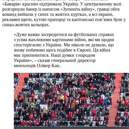
«Баварія» красиво підтримала Україну. У центральному колі
розгорнули банер із написом «Зупиніть війну», гравці обох
команд вийшли у синіх та жовтих куртках, а всі екрани,
рекламні щити, кутові прапорці та капітанські пов’язки були у
синьо-жовтих кольорах.
«Дуже важко зосередитися на футбольних справах
з усіма жахливими картинами війни, які ми щодня
спостерігаємо з України. Ми ніколи не думали, що
знову побачимо щось подібне в Європі. Ця війна
має припинитися. Наші думки з народом
України», – сказав генеральний директор
мюнхенців Олівер Кан.