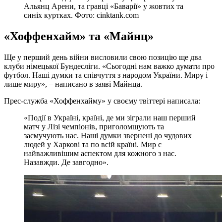
Альянц Арени, та гравці «Баварії» у жовтих та
синіх куртках. Фото: cinktank.com
«Хоффенхайм» та «Майнц»
Ще у перший день війни висловили свою позицію ще два
клуби німецької Бундесліги. «Сьогодні нам важко думати про
футбол. Наші думки та співчуття з народом України. Миру і
лише миру», – написано в заяві Майнца.
Прес-служба «Хоффенхайму» у своєму твіттері написала:
«Події в Україні, країні, де ми зіграли наш перший
матч у Лізі чемпіонів, приголомшують та
засмучують нас. Наші думки звернені до чудових
людей у ​​Харкові та по всій країні. Мир є
найважливішим аспектом для кожного з нас.
Назавжди. Де завгодно».