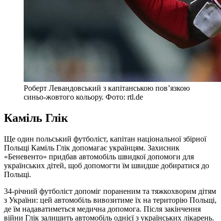
Роберт Левандовський з капітанською пов’язкою
синьо-жовтого кольору. Фото: rtl.de
Каміль Глік
Ще один польський футболіст, капітан національної збірної
Польщі Каміль Глік допомагає українцям. Захисник
«Беневенто» придбав автомобіль швидкої допомоги для
українських дітей, щоб допомогти їм швидше добиратися до
Польщі.
34-річний футболіст допоміг пораненим та тяжкохворим дітям
з України: цей автомобіль вивозитиме їх на територію Польщі,
де їм надаватиметься медична допомога. Після закінчення
війни Глік залишить автомобіль однієї з українських лікарень.