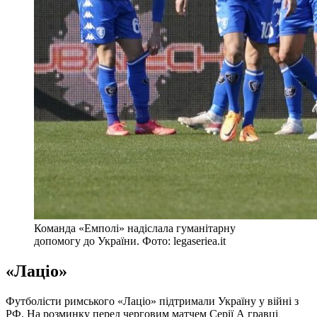
Команда «Емполі» надіслала гуманітарну
допомогу до України. Фото: legaseriea.it
«Лаціо»
Футболісти римського «Лаціо» підтримали Україну у війні з
РФ. На розминку перед черговим матчем Серії А гравці