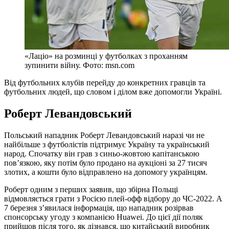
«Лаціо» на розминці у футболках з проханням
зупинити війну. Фото: msn.com
Від футбольних клубів перейду до конкретних гравців та
футбольних людей, що словом і ділом вже допомогли Україні.
Роберт Левандовський
Польський нападник Роберт Левандовський наразі чи не
найбільше з футболістів підтримує Україну та український
народ. Спочатку він грав з синьо-жовтою капітанською
пов’язкою, яку потім було продано на аукціоні за 27 тисяч
злотих, а кошти було відправлено на допомогу українцям.
Роберт одним з перших заявив, що збірна Польщі
відмовляється грати з Росією плей-офф відбору до ЧС-2022. А
7 березня з’явилася інформація, що нападник розірвав
спонсорську угоду з компанією Huawei. До цієї дії поляк
прийшов після того, як дізнався, що китайський виробник