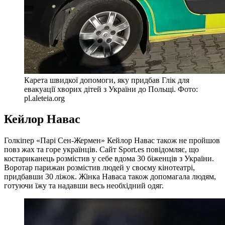
Карета швидкої допомоги, яку придбав Глік для
евакуації хворих дітей з України до Польщі. Фото:
pl.aleteia.org
Кейлор Навас
Голкіпер «Парі Сен-Жермен» Кейлор Навас також не пройшов
повз жах та горе українців. Сайт Sport.es повідомляє, що
костариканець розмістив у себе вдома 30 біженців з України.
Воротар парижан розмістив людей у своєму кінотеатрі,
придбавши 30 ліжок. Жінка Наваса також допомагала людям,
готуючи їжу та надавши весь необхідний одяг.