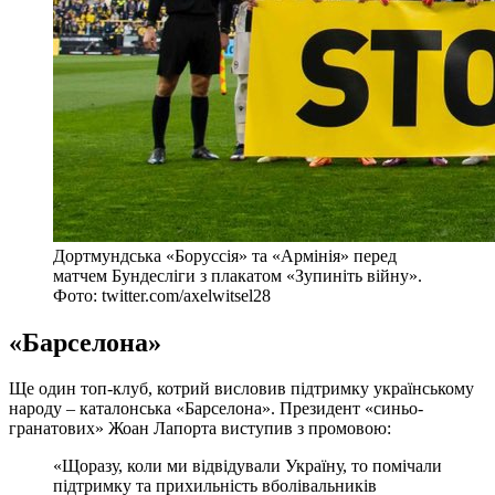
Дортмундська «Боруссія» та «Армінія» перед
матчем Бундесліги з плакатом «Зупиніть війну».
Фото: twitter.com/axelwitsel28
«Барселона»
Ще один топ-клуб, котрий висловив підтримку українському
народу – каталонська «Барселона». Президент «синьо-
гранатових» Жоан Лапорта виступив з промовою:
«Щоразу, коли ми відвідували Україну, то помічали
підтримку та прихильність вболівальників