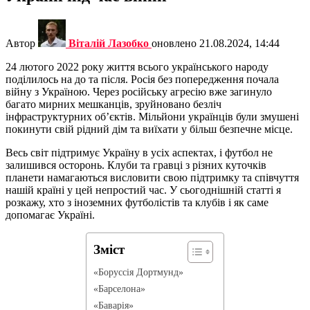
Автор
Віталій Лазобко
оновлено
21.08.2024, 14:44
24 лютого 2022 року життя всього українського народу
поділилось на до та після. Росія без попередження почала
війну з Україною. Через російську агресію вже загинуло
багато мирних мешканців, зруйновано безліч
інфраструктурних об’єктів. Мільйони українців були змушені
покинути свій рідний дім та виїхати у більш безпечне місце.
Весь світ підтримує Україну в усіх аспектах, і футбол не
залишився осторонь. Клуби та гравці з різних куточків
планети намагаються висловити свою підтримку та співчуття
нашій країні у цей непростий час. У сьогоднішній статті я
розкажу, хто з іноземних футболістів та клубів і як саме
допомагає Україні.
Зміст
«Боруссія Дортмунд»
«Барселона»
«Баварія»