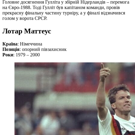
Головне досягнення Гулліта у збірній Нідерландів – перемога
на Євро-1988. Тоді Гулліт був капітаном команди, провів
прекрасну фінальну частину турніру, а у фіналі відзначився
голом у ворота СРСР.
Лотар Маттеус
Країна
: Німеччина
Позиція
: опорний півзахисник
Роки
: 1979 – 2000