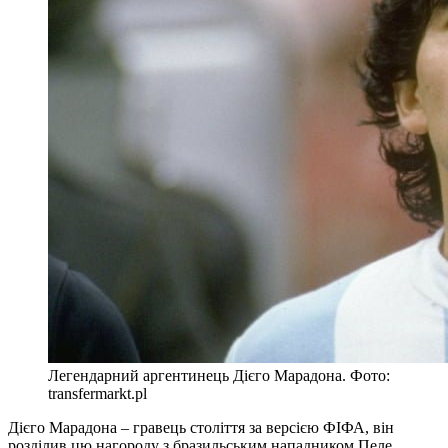
Легендарний аргентинець Дієго Марадона. Фото:
transfermarkt.pl
Дієго Марадона – гравець століття за версією ФІФА, він
розділив цю нагороду з бразильським нападником Пеле.