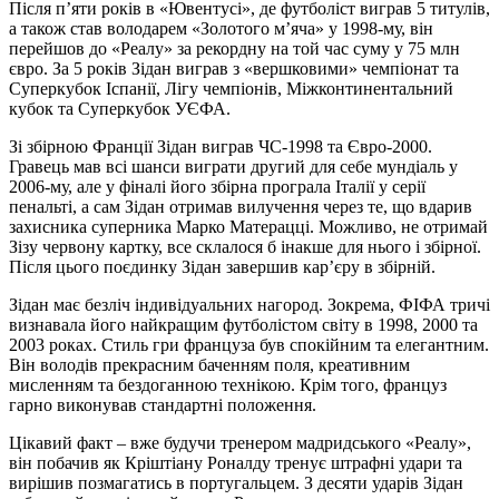
Після п’яти років в «Ювентусі», де футболіст виграв 5 титулів,
а також став володарем «Золотого м’яча» у 1998-му, він
перейшов до «Реалу» за рекордну на той час суму у 75 млн
євро. За 5 років Зідан виграв з «вершковими» чемпіонат та
Суперкубок Іспанії, Лігу чемпіонів, Міжконтинентальний
кубок та Суперкубок УЄФА.
Зі збірною Франції Зідан виграв ЧС-1998 та Євро-2000.
Гравець мав всі шанси виграти другий для себе мундіаль у
2006-му, але у фіналі його збірна програла Італії у серії
пенальті, а сам Зідан отримав вилучення через те, що вдарив
захисника суперника Марко Матерацці. Можливо, не отримай
Зізу червону картку, все склалося б інакше для нього і збірної.
Після цього поєдинку Зідан завершив кар’єру в збірній.
Зідан має безліч індивідуальних нагород. Зокрема, ФІФА тричі
визнавала його найкращим футболістом світу в 1998, 2000 та
2003 роках. Стиль гри француза був спокійним та елегантним.
Він володів прекрасним баченням поля, креативним
мисленням та бездоганною технікою. Крім того, француз
гарно виконував стандартні положення.
Цікавий факт – вже будучи тренером мадридського «Реалу»,
він побачив як Кріштіану Роналду тренує штрафні удари та
вирішив позмагатись в португальцем. З десяти ударів Зідан