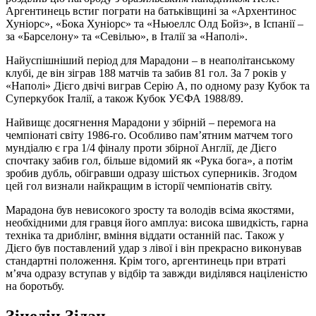
Аргентинець встиг пограти на батьківщині за «Архентинос
Хуніорс», «Бока Хуніорс» та «Ньюеллс Олд Бойз», в Іспанії –
за «Барселону» та «Севілью», в Італії за «Наполі».
Найуспішніший період для Марадони – в неаполітанському
клубі, де він зіграв 188 матчів та забив 81 гол. За 7 років у
«Наполі» Дієго двічі виграв Серію А, по одному разу Кубок та
Суперкубок Італії, а також Кубок УЄФА 1988/89.
Найвищє досягнення Марадони у збірній – перемога на
чемпіонаті світу 1986-го. Особливо пам’ятним матчем того
мундіалю є гра 1/4 фіналу проти збірної Англії, де Дієго
спочтаку забив гол, більше відомий як «Рука бога», а потім
зробив дубль, обігравши одразу шістьох суперників. Згодом
цей гол визнали найкращим в історії чемпіонатів світу.
Марадона був невисокого зросту та володів всіма якостями,
необхідними для гравця його амплуа: висока швидкість, гарна
техніка та дриблінг, вміння віддати останній пас. Також у
Дієго був поставлений удар з лівої і він прекрасно виконував
стандартні положення. Крім того, аргентинець при втраті
м’яча одразу вступав у відбір та завжди виділявся націленістю
на боротьбу.