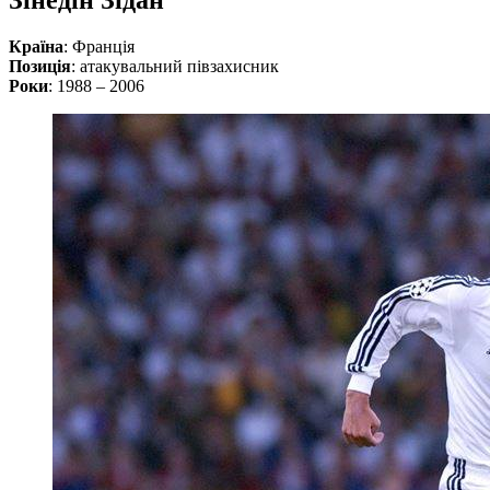
Зінедін Зідан
Країна
: Франція
Позиція
: атакувальний півзахисник
Роки
: 1988 – 2006