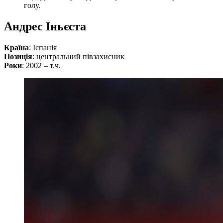
голу.
Андрес Іньєста
Країна
: Іспанія
Позиція
: центральний півзахисник
Роки
: 2002 – т.ч.