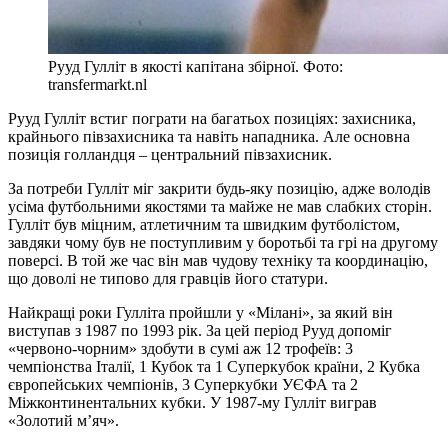
Рууд Гулліт в якості капітана збірної. Фото:
transfermarkt.nl
Рууд Гулліт встиг пограти на багатьох позиціях: захисника,
крайнього півзахисника та навіть нападника. Але основна
позиція голландця – центральний півзахисник.
За потреби Гулліт міг закрити будь-яку позицію, адже володів
усіма футбольними якостями та майже не мав слабких сторін.
Гулліт був міцним, атлетичним та швидким футболістом,
завдяки чому був не поступливим у боротьбі та грі на другому
поверсі. В той же час він мав чудову техніку та координацію,
що доволі не типово для гравців його статури.
Найкращі роки Гулліта пройшли у «Мілані», за який він
виступав з 1987 по 1993 рік. За цей період Рууд допоміг
«червоно-чорним» здобути в сумі аж 12 трофеїв: 3
чемпіонства Італії, 1 Кубок та 1 Суперкубок країни, 2 Кубка
європейських чемпіонів, 3 Суперкубки УЄФА та 2
Міжконтинентальних кубки. У 1987-му Гулліт виграв
«Золотий м’яч».