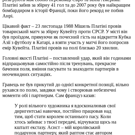
Платіні забив за збірну 41 гол та до 2007 року був найкращим
бомбардиром в історії Франції, поки його рекорд не побив
Анрі.
Цікавий факт – 23 листопада 1988 Мішель Платіні провів
товариський матч за збірну Кувейту проти СРСР. У місті він
був проїздом, прямуючи як почесний гість на відкриття Кубка
Азії з футболу в Катарі, а взяти участь у матчі його попросив
емір Кувейта. Платіні провів на полі близько 20 хвилин.
Головні якості Платіні – поставлений удар, який він годинами
відпрацьовував самостійно після тренувань, прекрасне
бачення поля, вміння пасувати та знаходити партнерів в
неочевидних ситуаціях.
Гравець не був прикутий до однієї конкретної позиції, вільно
рухався по полю, завдяки чому і створював небезпечні
моменти обі і партнерам. Сам француз казав:
У ролі вільного художника я вдосконалював свої
диригентські навички, постійно працював над
тим, щоб стати королем останнього пасу. Коли
хтось забиває з твоєї передачі, відчуваєш щось на
кшталт екстазу. Асист – мій королівський
подарунок партнеру, який раптом стає автором