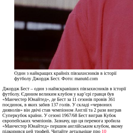
Один з найкращих крайніх півзахисників в історії
футболу Джордж Бест. Фото: manutd.com
Джордж Бест – один з найяскравіших півзахисників в історії
футболу. Єдиним великим клубом у кар’єрі гравця був
«Манчестер Юнайтед», де Бест за 11 сезонів провів 361
поєдинок, в яких забив 137 голів. У складі «червоних
дияволів» він двічі став чемпіоном Англії та 2 рази виграв
Суперкубок країни. У сезоні 1967/68 Бест виграв Кубок
європейських чемпіонів. Зазначу, що ця перемога зробила
«Манчестер Юнайтед» першим англійським клубом, якому
підкорився цей трофей. Читайте детальніше про
10