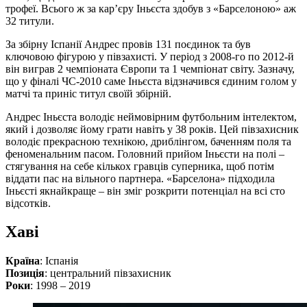
трофеї. Всього ж за кар’єру Іньєста здобув з «Барселоною» аж
32 титули.
За збірну Іспанії Андрес провів 131 поєдинок та був
ключовою фігурою у півзахисті. У період з 2008-го по 2012-й
він виграв 2 чемпіоната Європи та 1 чемпіонат світу. Зазначу,
що у фіналі ЧС-2010 саме Іньєста відзначився єдиним голом у
матчі та приніс титул своїй збірній.
Андрес Іньєста володіє неймовірним футбольним інтелектом,
який і дозволяє йому грати навіть у 38 років. Цей півзахисник
володіє прекрасною технікою, дриблінгом, баченням поля та
феноменальним пасом. Головний прийом Іньєсти на полі –
стягування на себе кількох гравців суперника, щоб потім
віддати пас на вільного партнера. «Барселона» підходила
Іньєсті якнайкраще – він зміг розкрити потенціал на всі сто
відсотків.
Хаві
Країна
: Іспанія
Позиція
: центральний півзахисник
Роки
: 1998 – 2019