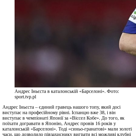
Андрес Іньєста в каталонській «Барселоні». Фото:
sport.tvp.pl
Андрес Іньєста – єдиний гравець нашого топу, який досі
виступає на професійному рівні. Іспанцю вже 38, і він
виступає в чемпіонаті Японії за «Віссел Кобе». До того, як
поїхати догравати в Японію, Андрес провів 16 років у
каталонській «Барселоні». Тоді «синьо-гранатові» мали золоті
часи, що дозволило півзахиснику виграти всі можливі клубні