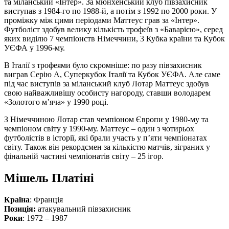
та міланський «Інтер». За мюнхенський клуб півзахисник
виступав з 1984-го по 1988-й, а потім з 1992 по 2000 роки. У
проміжку між цими періодами Маттеус грав за «Інтер».
Футболіст здобув велику кількість трофеїв з «Баварією», серед
яких виділю 7 чемпіонств Німеччини, 3 Кубка країни та Кубок
УЄФА у 1996-му.
В Італії з трофеями було скромніше: по разу півзахисник
виграв Серію А, Суперкубок Італії та Кубок УЄФА. Але саме
під час виступів за міланський клуб Лотар Маттеус здобув
свою найважливішу особисту нагороду, ставши володарем
«Золотого м’яча» у 1990 році.
З Німеччиною Лотар став чемпіоном Європи у 1980-му та
чемпіоном світу у 1990-му. Маттеус – один з чотирьох
футболістів в історії, які брали участь у п’яти чемпіонатах
світу. Також він рекордсмен за кількістю матчів, зіграних у
фінальній частині чемпіонатів світу – 25 ігор.
Мішель Платіні
Країна
: Франція
Позиція:
атакувальний півзахисник
Роки
: 1972 – 1987