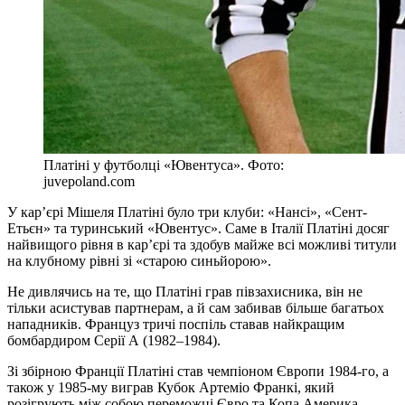
Платіні у футболці «Ювентуса». Фото:
juvepoland.com
У кар’єрі Мішеля Платіні було три клуби: «Нансі», «Сент-
Етьєн» та туринський «Ювентус». Саме в Італії Платіні досяг
найвищого рівня в кар’єрі та здобув майже всі можливі титули
на клубному рівні зі «старою синьйорою».
Не дивлячись на те, що Платіні грав півзахисника, він не
тільки асистував партнерам, а й сам забивав більше багатьох
нападників. Француз тричі поспіль ставав найкращим
бомбардиром Серії А (1982–1984).
Зі збірною Франції Платіні став чемпіоном Європи 1984-го, а
також у 1985-му виграв Кубок Артеміо Франкі, який
розігрують між собою переможці Євро та Копа Америка.