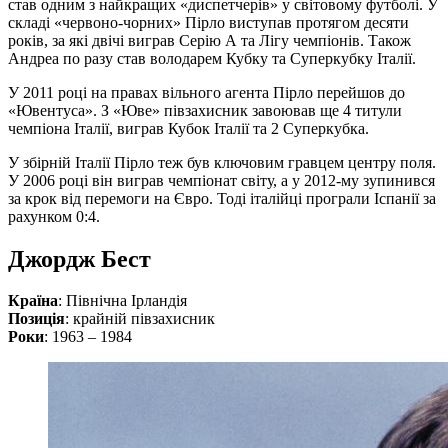
став одним з найкращих «диспетчерів» у світовому футболі. У
складі «червоно-чорних» Пірло виступав протягом десяти
років, за які двічі виграв Серію А та Лігу чемпіонів. Також
Андреа по разу став володарем Кубку та Суперкубку Італії.
У 2011 році на правах вільного агента Пірло перейшов до
«Ювентуса». З «Юве» півзахисник завоював ще 4 титули
чемпіона Італії, виграв Кубок Італії та 2 Суперкубка.
У збірній Італії Пірло теж був ключовим гравцем центру поля.
У 2006 році він виграв чемпіонат світу, а у 2012-му зупинився
за крок від перемоги на Євро. Тоді італійці програли Іспанії за
рахунком 0:4.
Джордж Бест
Країна
: Північна Ірландія
Позиція
: крайній півзахисник
Роки
: 1963 – 1984