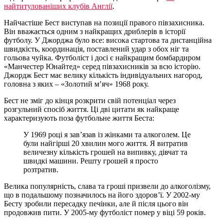
найтитулованіших клубів Англії
.
Найчастіше Бест виступав на позиції правого півзахисника.
Він вважається одним з найкращих дриблерів в історії
футболу. У Джорджа було все: висока стартова та дистанційна
швидкість, координація, поставлений удар з обох ніг та
гольова чуйка. Футболіст і досі є найкращим бомбардиром
«Манчестер Юнайтед» серед півзахисників за всю історію.
Джордж Бест має велику кількість індивідуальних нагород,
головна з яких – «Золотий м’яч» 1968 року.
Бест не зміг до кінця розкрити свій потенціал через
розгульний спосіб життя. Ці дві цитати як найкраще
характеризують поза футбольне життя Беста:
У 1969 році я зав’язав із жінками та алкоголем. Це
були найгірші 20 хвилин мого життя. Я витратив
величезну кількість грошей на випивку, дівчат та
швидкі машини. Решту грошей я просто
розтратив.
Велика популярність, слава та гроші призвели до алкоголізму,
що в подальшому позначилось на його здоров’ї. У 2002-му
Бесту зробили пересадку печінки, але й після цього він
продовжив пити. У 2005-му футболіст помер у віці 59 років.