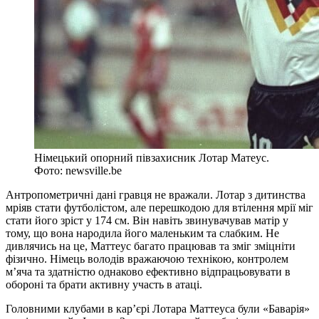
Німецький опорний півзахисник Лотар Матеус.
Фото: newsville.be
Антропометричні дані гравця не вражали. Лотар з дитинства
мріяв стати футболістом, але перешкодою для втілення мрії міг
стати його зріст у 174 см. Він навіть звинувачував матір у
тому, що вона народила його маленьким та слабким. Не
дивлячись на це, Маттеус багато працював та зміг зміцніти
фізично. Німець володів вражаючою технікою, контролем
м’яча та здатністю однаково ефективно відпрацьовувати в
обороні та брати активну участь в атаці.
Головними клубами в кар’єрі Лотара Маттеуса були «Баварія»