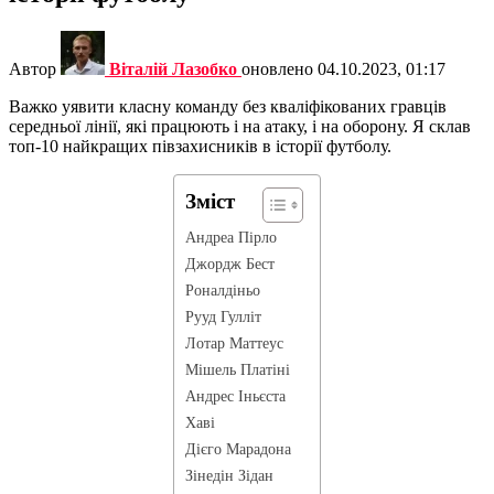
Автор
Віталій Лазобко
оновлено
04.10.2023, 01:17
Важко уявити класну команду без кваліфікованих гравців
середньої лінії, які працюють і на атаку, і на оборону. Я склав
топ-10 найкращих півзахисників в історії футболу.
Зміст
Андреа Пірло
Джордж Бест
Роналдіньо
Рууд Гулліт
Лотар Маттеус
Мішель Платіні
Андрес Іньєста
Хаві
Дієго Марадона
Зінедін Зідан