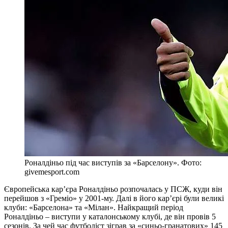
Роналдіньо під час виступів за «Барселону». Фото:
givemesport.com
Європейська кар’єра Роналдіньо розпочалась у ПСЖ, куди він
перейшов з «Греміо» у 2001-му. Далі в його кар’єрі були великі
клуби: «Барселона» та «Мілан». Найкращий період
Роналдіньо – виступи у каталонському клубі, де він провів 5
сезонів. За чей час футболіст зіграв за «синьо-гранатових» 145