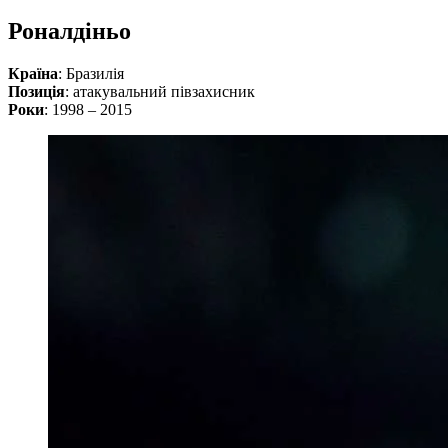
Роналдіньо
Країна
: Бразилія
Позиція
: атакувальний півзахисник
Роки
: 1998 – 2015