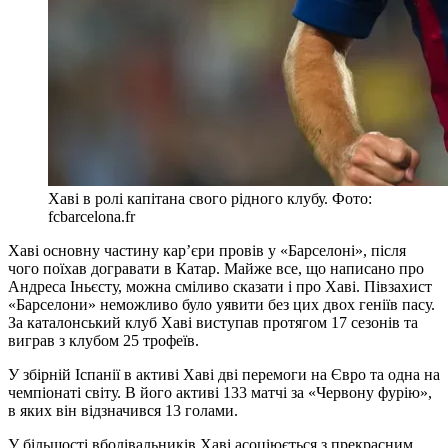
Хаві в ролі капітана свого рідного клубу. Фото:
fcbarcelona.fr
Хаві основну частину кар’єри провів у «Барселоні», після
чого поїхав догравати в Катар. Майже все, що написано про
Андреса Іньєсту, можна сміливо сказати і про Хаві. Півзахист
«Барселони» неможливо було уявити без цих двох геніїв пасу.
За каталонський клуб Хаві виступав протягом 17 сезонів та
виграв з клубом 25 трофеїв.
У збірній Іспанії в активі Хаві дві перемоги на Євро та одна на
чемпіонаті світу. В його активі 133 матчі за «Червону фурію»,
в яких він відзначився 13 голами.
У більшості вболівальників Хаві асоціюється з прекрасним