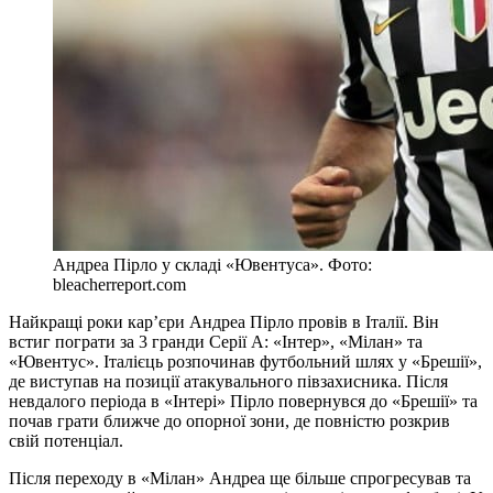
Андреа Пірло у складі «Ювентуса». Фото:
bleacherreport.com
Найкращі роки кар’єри Андреа Пірло провів в Італії. Він
встиг пограти за 3 гранди Серії А: «Інтер», «Мілан» та
«Ювентус». Італієць розпочинав футбольний шлях у «Брешії»,
де виступав на позиції атакувального півзахисника. Після
невдалого періода в «Інтері» Пірло повернувся до «Брешії» та
почав грати ближче до опорної зони, де повністю розкрив
свій потенціал.
Після переходу в «Мілан» Андреа ще більше спрогресував та