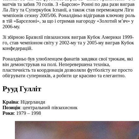
матчів та забив 70 голів. З «Барсою» Ронні по два рази виграв
Ла Лігу та Суперкубок Іспанії, а також став переможцем Ліги
чемпіонів сезону 2005/06. Роналдіньо відігравав ключову роль
в тій «Барселоні», за що і отримав нагороду «Золотий м’яч» у
2006-му.
Зі збірною Бразилії півзахисник виграв Кубок Америки 1999-
го, став чемпіоном світу у 2002-му та у 2005-му виграв Кубок
конфедерацій.
Роналдіньо був улюбленцем фанатів завдяки свої трюкам, які
він демонстрував на полі. Неперевершена техніка,
пластичність та координація дозволяли футболісту не просто
обігрувати суперників, а робити це красиво та елегантно.
Рууд Гулліт
Країна
: Нідерланди
Позиція
: центральний півзахисник
Роки
: 1979 – 1998