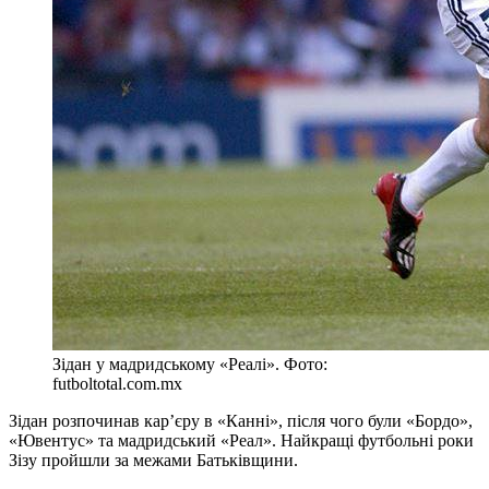
Зідан у мадридському «Реалі». Фото:
futboltotal.com.mx
Зідан розпочинав кар’єру в «Канні», після чого були «Бордо»,
«Ювентус» та мадридський «Реал». Найкращі футбольні роки
Зізу пройшли за межами Батьківщини.