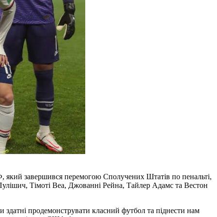
Ф, який завершився перемогою Сполучених Штатів по пенальті,
н Пулішич, Тімоті Веа, Джованні Рейна, Тайлер Адамс та Вестон
ни здатні продемонструвати класний футбол та піднести нам