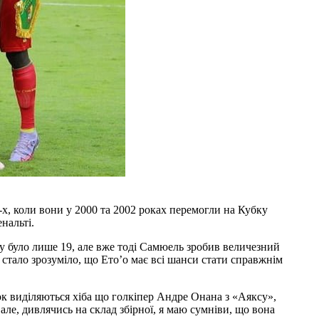
х, коли вони у 2000 та 2002 роках перемогли на Кубку
енальті.
у було лише 19, але вже тоді Самюель зробив величезний
стало зрозуміло, що Ето’о має всі шанси стати справжнім
рок виділяються хіба що голкіпер Андре Онана з «Аяксу»,
ле, дивлячись на склад збірної, я маю сумніви, що вона