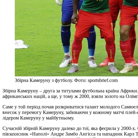
Збірна Камеруну з футболу. Фото: sportsbrief.com
Збірна Камеруну – друга за титулами футбольна країна Африки.
африканських націй, а ще, у тому ж 2000, взяли золото на Олімпій
Саме у той період почав розкриватися талант молодого Самюел
внесок у перемогу Камеруну, забиваючи у кожному матчі плей-о
лідером Камеруну у майбутньому.
Сучасній збірній Камеруну далеко до тої, яка феєрила у 2000-х.
півзахисник «Наполі» Андре Замбо Ангісса та нападник Карл То