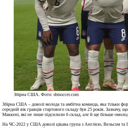
Збірна США. Фото: sbisoccer.com
Збірна США – доволі молода та амбітна команда, яка тільки ф
середній вік гравців стартового складу був 25 років. Зазначу,
Маккені, які не лише підсилили б склад, але й ще більше омол
На ЧС-2022 у США доволі цікава група з Англією, Вельсом та 