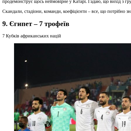
продемонструє щось неймовірне у Катарі. Гадаю, що вихід з гр
Скандали, стадіони, команди, коефіцієнти – все, що потрібно з
9. Єгипет – 7 трофеїв
7 Кубків африканських націй