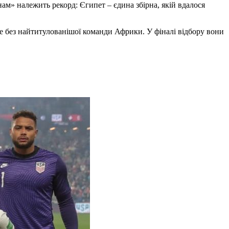
ам» належить рекорд: Єгипет – єдина збірна, якій вдалося
е без найтитулованішої команди Африки. У фіналі відбору вони