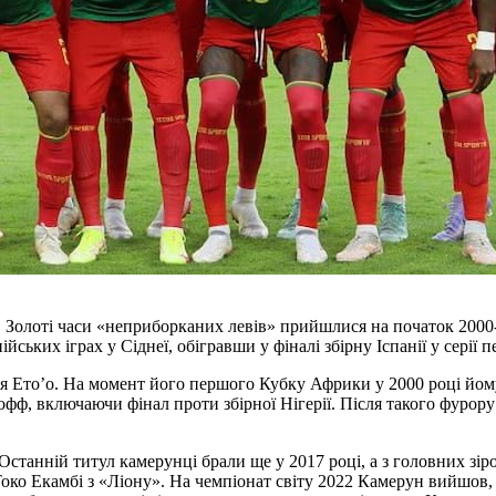
 Золоті часи «неприборканих левів» прийшлися на початок 2000-
ських іграх у Сіднеї, обігравши у фіналі збірну Іспанії у серії п
я Ето’о. На момент його першого Кубку Африки у 2000 році йом
фф, включаючи фінал проти збірної Нігерії. Після такого фурору 
 Останній титул камерунці брали ще у 2017 році, а з головних зі
ко Екамбі з «Ліону». На чемпіонат світу 2022 Камерун вийшов, а