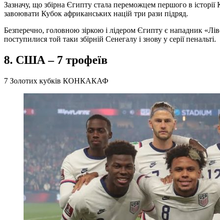
Зазначу, що збірна Єгипту стала переможцем першого в історії 
завоювати Кубок африканських націй три рази підряд.
Безперечно, головною зіркою і лідером Єгипту є нападник «Лі
поступилися той таки збірній Сенегалу і знову у серії пенальті.
8. США – 7 трофеїв
7 Золотих кубків КОНКАКАФ