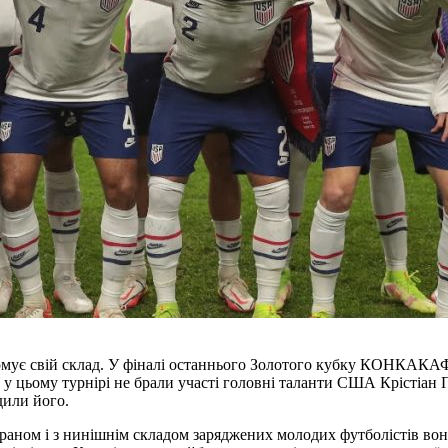
ормує свій склад. У фіналі останнього Золотого кубку КОНКАКА
 що у цьому турнірі не брали участі головні таланти США Крістіа
одили його.
Іраном і з нинішнім складом заряджених молодих футболістів во