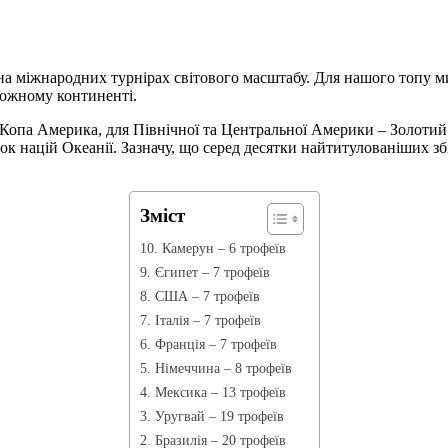
на міжнародних турнірах світового масштабу. Для нашого топу ми 
 кожному континенті.
– Копа Америка, для Північної та Центральної Америки – Золо
убок націй Океанії. Зазначу, що серед десятки найтитулованіших з
Зміст
10. Камерун – 6 трофеїв
9. Єгипет – 7 трофеїв
8. США – 7 трофеїв
7. Італія – 7 трофеїв
6. Франція – 7 трофеїв
5. Німеччина – 8 трофеїв
4. Мексика – 13 трофеїв
3. Уругвай – 19 трофеїв
2. Бразилія – 20 трофеїв