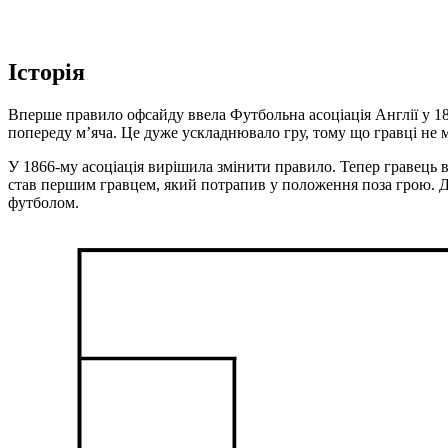
Історія
Вперше правило офсайду ввела Футбольна асоціація Англії у 18
попереду м’яча. Це дуже ускладнювало гру, тому що гравці не м
У 1866-му асоціація вирішила змінити правило. Тепер гравець 
став першим гравцем, який потрапив у положення поза грою. Д
футболом.