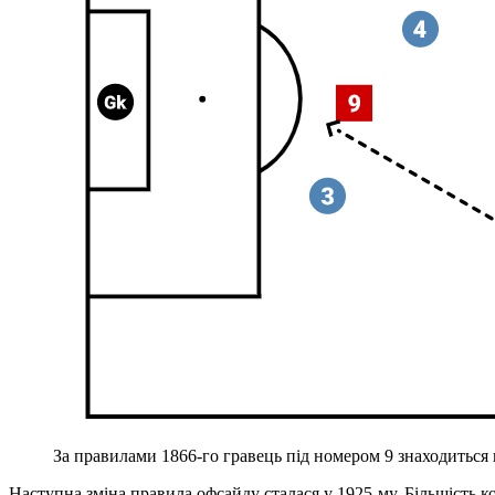
За правилами 1866-го гравець під номером 9 знаходиться
Наступна зміна правила офсайду сталася у 1925-му. Більшість