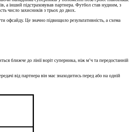
в, а інший підстраховував партнера. Футбол став нудним, з
сть число захисників з трьох до двох.
ти офсайду. Це значно підвищило результативність, а схема
иться ближче до лінії воріт суперника, ніж м’ч та передостанній
редачі від партнера він має знаходитись перед або на одній