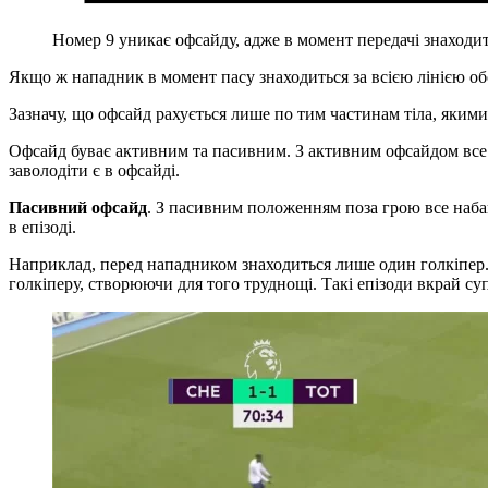
Номер 9 уникає офсайду, адже в момент передачі знаходит
Якщо ж нападник в момент пасу знаходиться за всією лінією об
Зазначу, що офсайд рахується лише по тим частинам тіла, якими
Офсайд буває активним та пасивним. З активним офсайдом все п
заволодіти є в офсайді.
Пасивний офсайд
. З пасивним положенням поза грою все набаг
в епізоді.
Наприклад, перед нападником знаходиться лише один голкіпер. Й
голкіперу, створюючи для того труднощі. Такі епізоди вкрай су