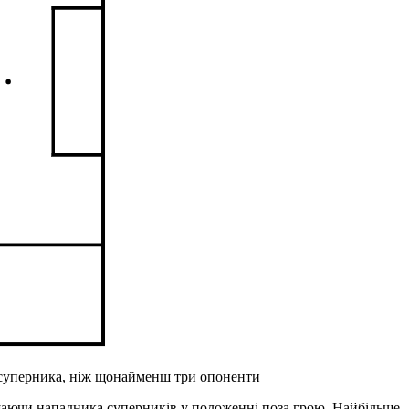
т суперника, ніж щонайменш три опоненти
ишаючи нападника суперників у положенні поза грою. Найбільше