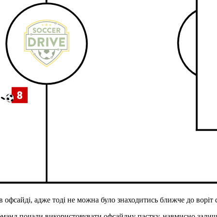
 в офсайді, адже тоді не можна було знаходитись ближче до ворі
 команд почали використовувати офсайдну пастку, навмисно зал