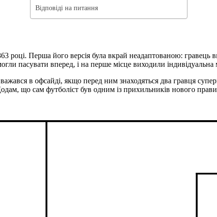
Відповіді на питання
63 році. Перша його версія була вкрай неадаптованою: гравець 
огли пасувати вперед, і на перше місце виходили індивідуальна 
вважався в офсайді, якщо перед ним знаходяться два гравця супе
одам, що сам футболіст був одним із прихильників нового прави