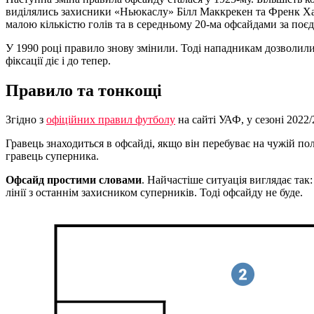
виділялись захисники «Ньюкаслу» Білл Маккрекен та Френк Хад
малою кількістю голів та в середньому 20-ма офсайдами за поєд
У 1990 році правило знову змінили. Тоді нападникам дозволили 
фіксації діє і до тепер.
Правило та тонкощі
Згідно з
офіційних правил футболу
на сайті УАФ, у сезоні 2022
Гравець знаходиться в офсайді, якщо він перебуває на чужій пол
гравець суперника.
Офсайд простими словами
. Найчастіше ситуація виглядає так
лінії з останнім захисником суперників. Тоді офсайду не буде.