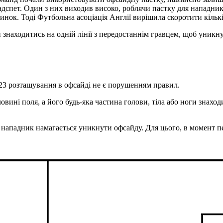
спет. Один з них виходив високо, роблячи пастку для нападникі
инок. Тоді Футбольна асоціація Англії вирішила скоротити кількі
знаходитись на одній лінії з передостаннім гравцем, щоб уникну
/23 розташування в офсайді не є порушенням правил.
овині поля, а його будь-яка частина голови, тіла або ноги знаход
: нападник намагається уникнути офсайду. Для цього, в момент пе