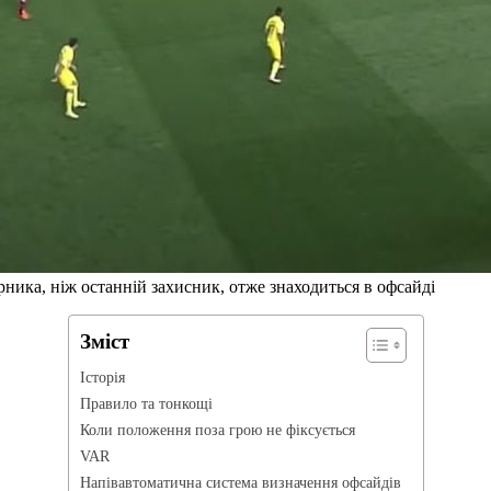
ника, ніж останній захисник, отже знаходиться в офсайді
Зміст
Історія
Правило та тонкощі
Коли положення поза грою не фіксується
VAR
Напівавтоматична система визначення офсайдів