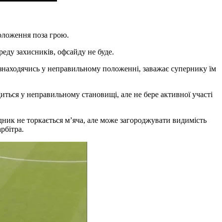
положення поза грою.
реду захисників, офсайду не буде.
 знаходячись у неправильному положенні, заважає супернику їм
иться у неправильному становищі, але не бере активної участі
дник не торкається м’яча, але може загороджувати видимість
рбітра.