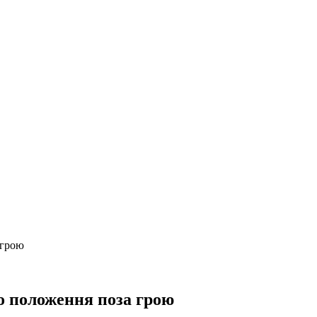
 грою
го положення поза грою