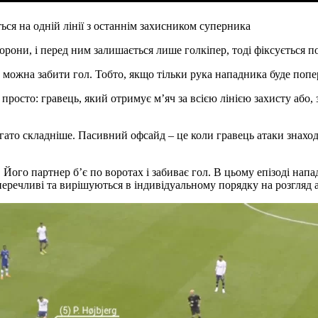
ься на одній лінії з останнім захисником суперника
орони, і перед ним залишається лише голкіпер, тоді фіксується 
 можна забити гол. Тобто, якщо тільки рука нападника буде попе
росто: гравець, який отримує м’яч за всією лінією захисту або,
ато складніше. Пасивний офсайд – це коли гравець атаки знаход
ого партнер б’є по воротах і забиває гол. В цьому епізоді напа
перечливі та вирішуються в індивідуальному порядку на розгляд а