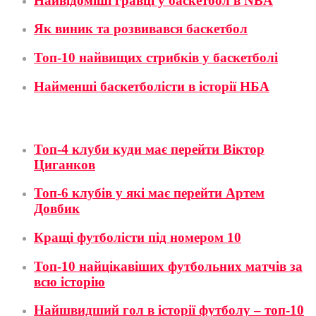
Найвідоміші гравці у баскетбол в NBA
Як виник та розвивався баскетбол
Топ-10 найвищих стрибків у баскетболі
Найменші баскетболісти в історії НБА
Футбол
Топ-4 клуби куди має перейти Віктор
Циганков
Топ-6 клубів у які має перейти Артем
Довбик
Кращі футболісти під номером 10
Топ-10 найцікавіших футбольних матчів за
всю історію
Найшвидший гол в історії футболу – топ-10