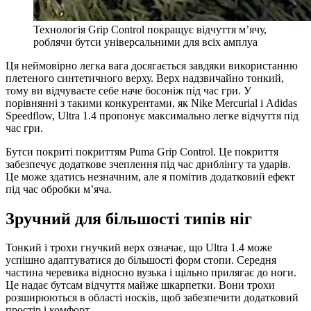
Технологія Grip Control покращує відчуття м’ячу,
роблячи бутси універсальними для всіх амплуа
Ця неймовірно легка вага досягається завдяки використанню
плетеного синтетичного верху. Верх надзвичайно тонкий,
тому ви відчуваєте себе наче босоніж під час гри. У
порівнянні з такими конкурентами, як Nike Mercurial і Adidas
Speedflow, Ultra 1.4 пропонує максимально легке відчуття під
час гри.
Бутси покриті покриттям Puma Grip Control. Це покриття
забезпечує додаткове зчеплення під час дриблінгу та ударів.
Це може здатись незначним, але я помітив додатковий ефект
під час обробки м’яча.
Зручний для більшості типів ніг
Тонкий і трохи гнучкий верх означає, що Ultra 1.4 може
успішно адаптуватися до більшості форм стопи. Середня
частина черевика відносно вузька і щільно прилягає до ноги.
Це надає бутсам відчуття майже шкарпетки. Вони трохи
розширюються в області носків, щоб забезпечити додатковий
простір і комфорт.