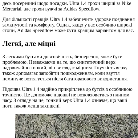
десь посередині щодо посадки. Ultra 1.4 трохи ширші за Nike
Mercurial, але трохи вужчі за Adidas Speedflow.
Для більшості гравців Ultra 1.4 забезпечить здорове поєднання
замкнутості та комфорту. Однак, якщо у вас особливо широкі
стопи, Adidas Speedflow може бути кращим варіантом для вас.
Легкі, але міцні
З легкими бутсами довговічність, безперечно, може бути
проблемою. Незважаючи на те, що синтетичний верх
надзвичайно тонкий, він виглядає міцним. Гнучкість верху
також допомагає запобігти пошкодженням, коли взуття
неминуче розтягується після багаторазового використання.
Підошва Ultra 1.4 надійно прикріплена до бутсів з особливою
точністю. Це допоможе підошві не розклеюватись з плином
часу. З огляду на це, тонкий верх Ultra 1.4 означає, що ваші
ноги також менш захищені.