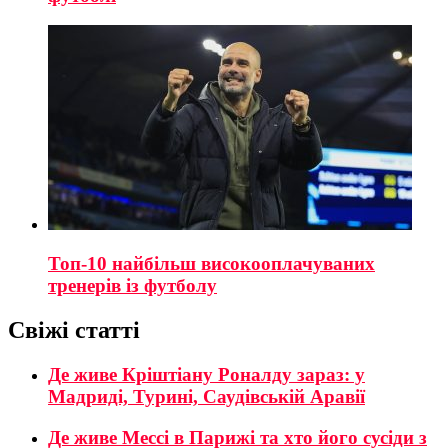
Топ-10 найбільш високооплачуваних
тренерів із футболу
Свіжі статті
Де живе Кріштіану Роналду зараз: у
Мадриді, Турині, Саудівській Аравії
Де живе Мессі в Парижі та хто його сусіди з