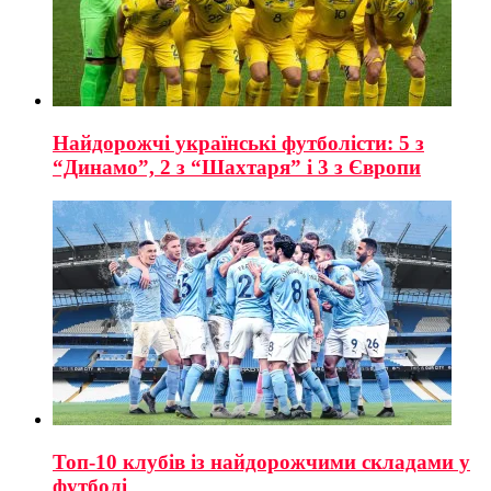
Найдорожчі українські футболісти: 5 з
“Динамо”, 2 з “Шахтаря” і 3 з Європи
Топ-10 клубів із найдорожчими складами у
футболі