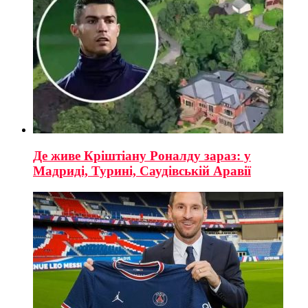
Де живе Кріштіану Роналду зараз: у
Мадриді, Турині, Саудівській Аравії