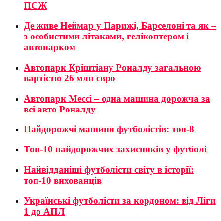
ПСЖ
Де живе Неймар у Парижі, Барселоні та як –
з особистими літаками, гелікоптером і
автопарком
Автопарк Кріштіану Роналду загальною
вартістю 26 млн євро
Автопарк Мессі – одна машина дорожча за
всі авто Роналду
Найдорожчі машини футболістів: топ-8
Топ-10 найдорожчих захисників у футболі
Найвідданіші футболісти світу в історії:
топ-10 вихованців
Українські футболісти за кордоном: від Ліги
1 до АПЛ