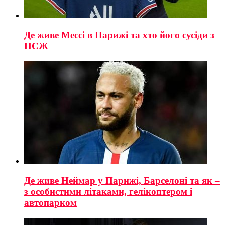
Де живе Мессі в Парижі та хто його сусіди з
ПСЖ
Де живе Неймар у Парижі, Барселоні та як –
з особистими літаками, гелікоптером і
автопарком