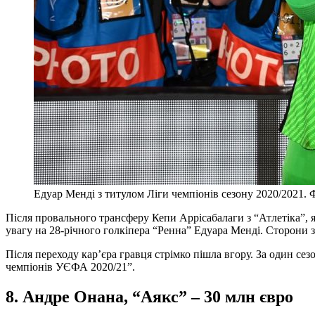
Едуар Менді з титулом Ліги чемпіонів сезону 2020/2021. Ф
Після провального трансферу Кепи Аррісабалаги з “Атлетіка”, я
увагу на 28-річного голкіпера “Ренна” Едуара Менді. Сторони зі
Після переходу кар’єра гравця стрімко пішла вгору. За один с
чемпіонів УЄФА 2020/21”.
8. Андре Онана, “Аякс” – 30 млн євро