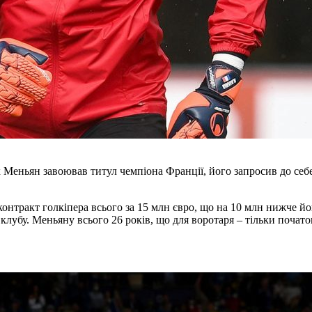
йк Меньян завоював титул чемпіона Франції, його запросив до себ
контракт голкіпера всього за 15 млн євро, що на 10 млн нижче йо
лубу. Меньяну всього 26 років, що для воротаря – тільки почат