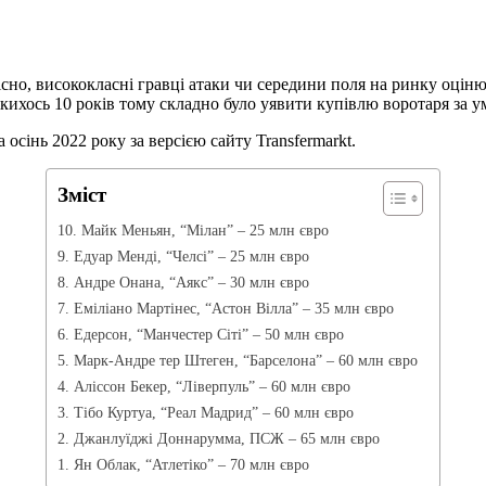
існо, висококласні гравці атаки чи середини поля на ринку оцін
ихось 10 років тому складно було уявити купівлю воротаря за умо
осінь 2022 року за версією сайту Transfermarkt.
Зміст
10. Майк Меньян, “Мілан” – 25 млн євро
9. Едуар Менді, “Челсі” – 25 млн євро
8. Андре Онана, “Аякс” – 30 млн євро
7. Еміліано Мартінес, “Астон Вілла” – 35 млн євро
6. Едерсон, “Манчестер Сіті” – 50 млн євро
5. Марк-Андре тер Штеген, “Барселона” – 60 млн євро
4. Аліссон Бекер, “Ліверпуль” – 60 млн євро
3. Тібо Куртуа, “Реал Мадрид” – 60 млн євро
2. Джанлуїджі Доннарумма, ПСЖ – 65 млн євро
1. Ян Облак, “Атлетіко” – 70 млн євро