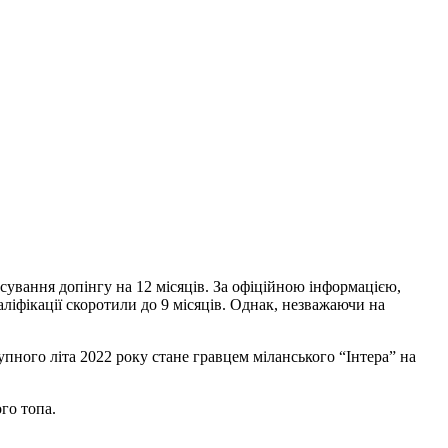
сування допінгу на 12 місяців. За офіційною інформацією,
іфікації скоротили до 9 місяців. Однак, незважаючи на
пного літа 2022 року стане гравцем міланського “Інтера” на
го топа.