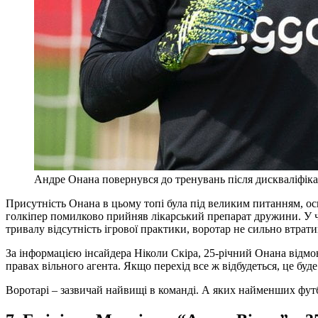
Андре Онана повернувся до тренувань після дискваліфікац
Присутність Онана в цьому топі була під великим питанням, ос
голкіпер помилково прийняв лікарський препарат дружини. У че
тривалу відсутність ігрової практики, воротар не сильно втратив
За інформацією інсайдера Ніколи Скіра, 25-річний Онана відмо
правах вільного агента. Якщо перехід все ж відбудеться, це буд
Воротарі – зазвичай найвищі в команді. А яких найменших футб