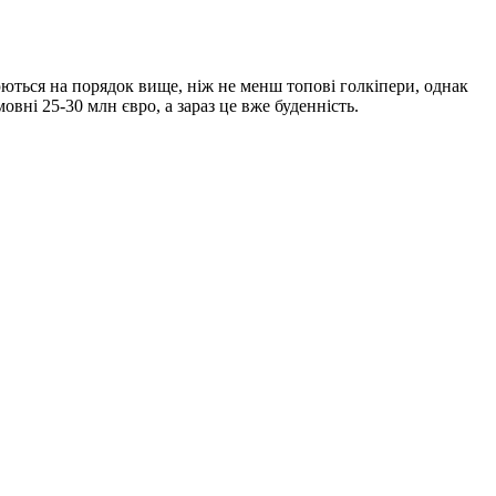
юються на порядок вище, ніж не менш топові голкіпери, однак
вні 25-30 млн євро, а зараз це вже буденність.