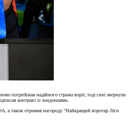
ново потребував надійного стража воріт, тоді сині звернули
підписав контракт із лондонцями.
УЄФА, а також отримав нагороду “Найкращий воротар Ліги