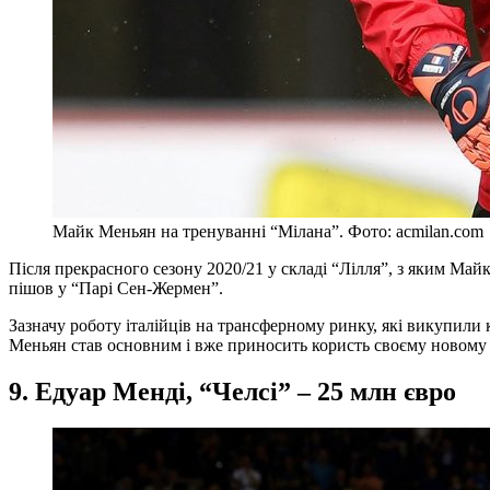
Майк Меньян на тренуванні “Мілана”. Фото: acmilan.com
Після прекрасного сезону 2020/21 у складі “Лілля”, з яким Ма
пішов у “Парі Сен-Жермен”.
Зазначу роботу італійців на трансферному ринку, які викупили 
Меньян став основним і вже приносить користь своєму новому к
9. Едуар Менді, “Челсі” – 25 млн євро