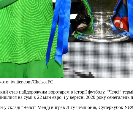
ото: twitter.com/ChelseaFC
кий став найдорожчим воротарем в історії футболу, “Челсі” термі
йшлися на сумі в 22 млн євро, і у вересні 2020 року сенегалець 
езон у складі “Челсі” Менді виграв Лігу чемпіонів, Суперкубок 