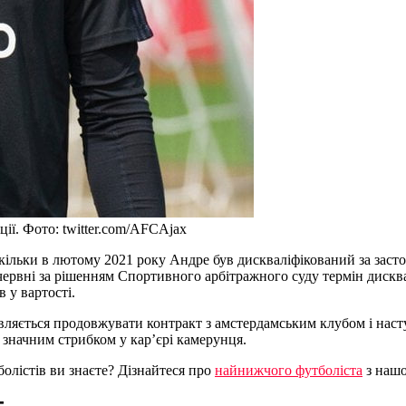
ії. Фото: twitter.com/AFCAjax
кільки в лютому 2021 року Андре був дискваліфікований за засто
рвні за рішенням Спортивного арбітражного суду термін дисквал
 у вартості.
вляється продовжувати контракт з амстердамським клубом і насту
е значним стрибком у кар’єрі камерунця.
олістів ви знаєте? Дізнайтеся про
найнижчого футболіста
з нашо