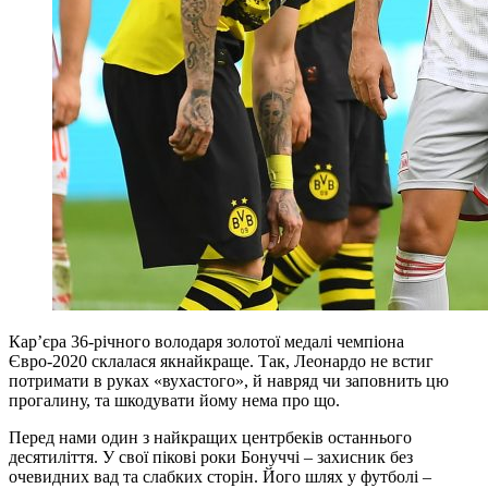
Кар’єра 36-річного володаря золотої медалі чемпіона
Євро-2020 склалася якнайкраще. Так, Леонардо не встиг
потримати в руках «вухастого», й навряд чи заповнить цю
прогалину, та шкодувати йому нема про що.
Перед нами один з найкращих центрбеків останнього
десятиліття. У свої пікові роки Бонуччі – захисник без
очевидних вад та слабких сторін. Його шлях у футболі –