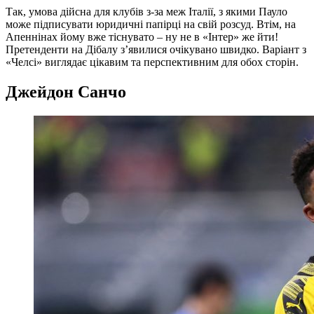
Так, умова дійсна для клубів з-за меж Італії, з якими Пауло
може підписувати юридичні папірці на свій розсуд. Втім, на
Апеннінах йому вже тіснувато – ну не в «Інтер» же йти!
Претенденти на Дібалу з’явилися очікувано швидко. Варіант з
«Челсі» виглядає цікавим та перспективним для обох сторін.
Джейдон Санчо