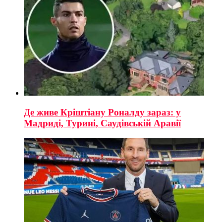
Де живе Кріштіану Роналду зараз: у
Мадриді, Турині, Саудівській Аравії