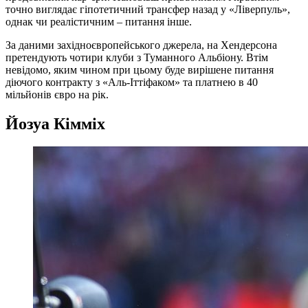
точно виглядає гіпотетичний трансфер назад у «Ліверпуль»,
однак чи реалістичним – питання інше.
За даними західноєвропейського джерела, на Хендерсона
претендують чотири клуби з Туманного Альбіону. Втім
невідомо, яким чином при цьому буде вирішене питання
діючого контракту з «Аль-Іттіфаком» та платнею в 40
мільйонів євро на рік.
Йозуа Кімміх