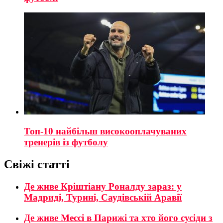
Топ-10 найбільш високооплачуваних
тренерів із футболу
Свіжі статті
Де живе Кріштіану Роналду зараз: у
Мадриді, Турині, Саудівській Аравії
Де живе Мессі в Парижі та хто його сусіди з