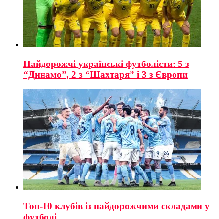
Найдорожчі українські футболісти: 5 з
“Динамо”, 2 з “Шахтаря” і 3 з Європи
Топ-10 клубів із найдорожчими складами у
футболі