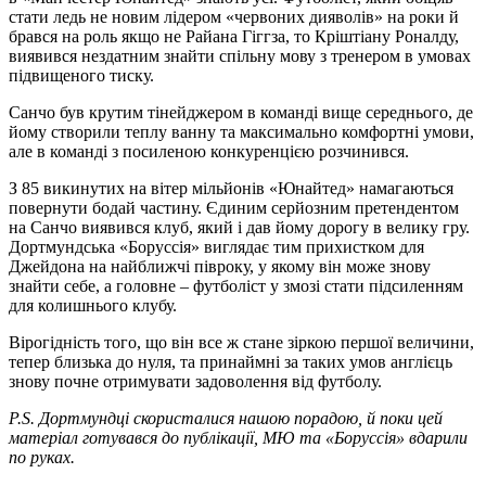
стати ледь не новим лідером «червоних дияволів» на роки й
брався на роль якщо не Райана Гіггза, то Кріштіану Роналду,
виявився нездатним знайти спільну мову з тренером в умовах
підвищеного тиску.
Санчо був крутим тінейджером в команді вище середнього, де
йому створили теплу ванну та максимально комфортні умови,
але в команді з посиленою конкуренцією розчинився.
З 85 викинутих на вітер мільйонів «Юнайтед» намагаються
повернути бодай частину. Єдиним серйозним претендентом
на Санчо виявився клуб, який і дав йому дорогу в велику гру.
Дортмундська «Боруссія» виглядає тим прихистком для
Джейдона на найближчі півроку, у якому він може знову
знайти себе, а головне – футболіст у змозі стати підсиленням
для колишнього клубу.
Вірогідність того, що він все ж стане зіркою першої величини,
тепер близька до нуля, та принаймні за таких умов англієць
знову почне отримувати задоволення від футболу.
P.S. Дортмундці скористалися нашою порадою, й поки цей
матеріал готувався до публікації, МЮ та «Боруссія» вдарили
по руках.