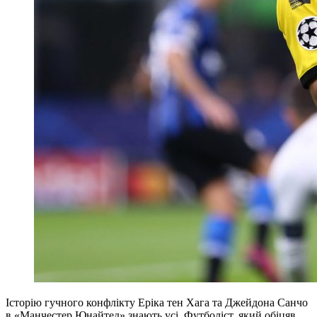
Історію гучного конфлікту Еріка тен Хага та Джейдона Санчо
в «Манчестер Юнайтед» знають усі. Футболіст, який обіцяв