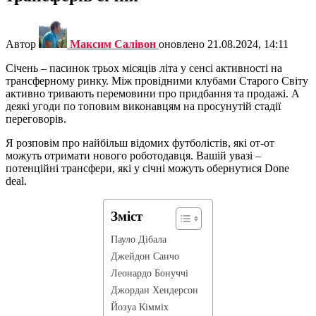
Автор
Максим Салівон
оновлено
21.08.2024, 14:11
Січень – пасинок трьох місяців літа у сенсі активності на
трансферному ринку. Між провідними клубами Старого Світу
активно тривають перемовини про придбання та продажі. А
деякі угоди по топовим виконавцям на просунутій стадії
переговорів.
Я розповім про найбільш відомих футболістів, які от-от
можуть отримати нового роботодавця. Вашій увазі –
потенційні трансфери, які у січні можуть обернутися Done
deal.
Зміст
Пауло Дібала
Джейдон Санчо
Леонардо Бонуччі
Джордан Хендерсон
Йозуа Кімміх