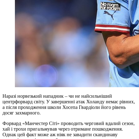
Наразі норвезький нападник – чи не найсильніший
центрфорвард світу. У завершенні атак Холанду немає рівних,
а після проходження школи Хосепа Гвардіоли його рівень
досяг захмарного.
Форвард «Манчестер Сіті» проводить черговий вдалий сезон,
хай і трохи пригальмував через отримане пошкодження.
Однак цей факт може аж ніяк не завадити скандинаву