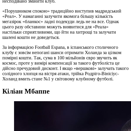
несподівано змінити клуб.
«Порушником спокою» традиційно виступив мадридський
«Реал». У намаганні залучити якомога більшу кількість
мегазірок «бланкос» ладні подекуди ледь не на все. Однак
цього разу обставини можуть виявитися для «Реала»
настільки сприятливими, що йти на хитрощі та залучати
шалені кошти не доведеться.
За інформацією Football Espana, в іспанського столичного
клубу є зовсім непогані шанси отримати Холанда за цілком
помірні кошти. Так, сума в 100 мільйонів євро звучить як
космос, проте у вимірі компенсації за такого футболіста це
дійсно пречудовий дисконт. І якщо «вершкові» залучать такого
солідного хлопця на вістря атаки, трійка Родріго-Вінісіус-
Холанд вмить стане №1 у світовому клубному футболі.
Кіліан Мбаппе