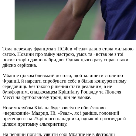
Тема переходу француза з ПСЖ в «Реал» давно стала мильною
сагою. Новини про зміну настрою, умов та «встав не з тої
ноги» сторін давно набридли. Однак цього разу справа таки
дійсно серйозна.
Мбаппе цілком близький до того, щоб залишити столицю
Франції, й нарешті спробувати себе в більш конкурентному
середовищі. Без такого рішення стати реальним, а не
бутафорним, спадкоємцем Кріштіану Роналду та Ліонеля
Мессі на футбольному троні, він не зможе.
Новим клубом Кіліана буде зовсім не обов’язково
«вершковий» Мадрид. Ні, «Реал», як і раніше, головний
претендент на 25-річного нападника, однак він розглядає й
цілком притомну альтернативу.
На перший погляд, уявити собі Мбаппе не в футболці