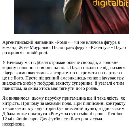
Аргентинський нападник «Роми» – чи не ключова фігура в
команді Жозе Моурінью. Після трансферу з «Ювентуса» Пауло
розкрився в новій ролі.
У Вічному місті Дібала отримав більше свободи, а головне –
корону головного творця на полі. Пауло ніколи не відзначався
лідерськими якостями – авторитетно нагримати на партнера
це не його. Проте південний американець тонко відчуває гру,
знаходить хиби у побудові захисту суперника, й узагалі є тим
піаністом, за яким хтось має тягнути його рояль.
Як виявилося, цьому парубку притаманна ще й така якість, як
хитрість. Причому за межами поля. При підписанні контракту
з «вовками» в угоду сторін був внесений пункт, згідно з яким
Дібала може покинути «Рому» за суто смішні гроші. Точніше –
12 мільйонів євро. Для футболіста його рівня сума
несерйозна.