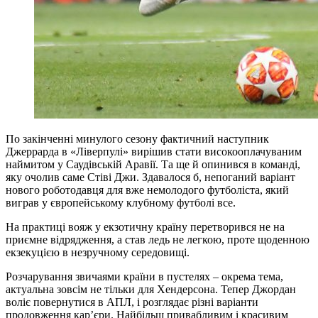
По закінченні минулого сезону фактичний наступник
Джеррарда в «Ліверпулі» вирішив стати високооплачуваним
наймитом у Саудівській Аравії. Та ще й опинився в команді,
яку очолив саме Стіві Джи. Здавалося б, непоганий варіант
нового роботодавця для вже немолодого футболіста, який
виграв у європейському клубному футболі все.
На практиці вояж у екзотичну країну перетворився не на
приємне відрядження, а став ледь не легкою, проте щоденною
екзекуцією в незручному середовищі.
Розчарування звичаями країни в пустелях – окрема тема,
актуальна зовсім не тільки для Хендерсона. Тепер Джордан
воліє повернутися в АПЛ, і розглядає різні варіанти
продовження кар’єри. Найбільш привабливим і красивим