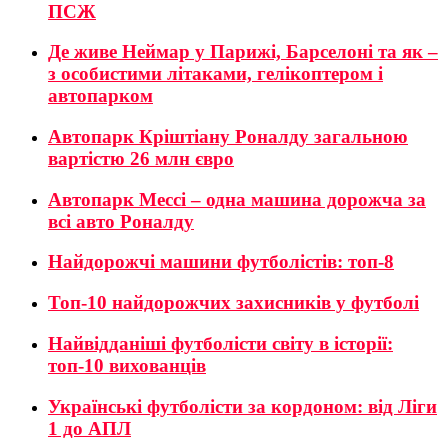
ПСЖ
Де живе Неймар у Парижі, Барселоні та як –
з особистими літаками, гелікоптером і
автопарком
Автопарк Кріштіану Роналду загальною
вартістю 26 млн євро
Автопарк Мессі – одна машина дорожча за
всі авто Роналду
Найдорожчі машини футболістів: топ-8
Топ-10 найдорожчих захисників у футболі
Найвідданіші футболісти світу в історії:
топ-10 вихованців
Українські футболісти за кордоном: від Ліги
1 до АПЛ