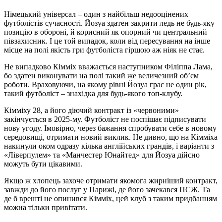
Німецький універсал – один з найбільш недооцінених
футболістів сучасності. Йозуа здатен закрити ледь не будь-яку
позицію в обороні, й корисний як опорний чи центральний
півзахисник. І це той випадок, коли від пересування на інше
місце на полі якість гри футболіста гіршою аж ніяк не стає.
Не випадково Кімміх вважається наступником Філіппа Лама,
бо здатен виконувати на полі такий же величезний об’єм
роботи. Враховуючи, на якому рівні Йозуа грає не один рік,
такий футболіст – знахідка для будь-якого топ-клубу.
Кімміху 28, а його діючий контракт із «червоними»
закінчується в 2025-му. Футболіст не поспішає підписувати
нову угоду. Імовірно, через бажання спробувати себе в новому
середовищі, отримати новий виклик. Не дивно, що на Кімміха
накинули оком одразу кілька англійських грандів, і варіанти з
«Ліверпулем» та «Манчестер Юнайтед» для Йозуа дійсно
можуть бути цікавими.
Якщо ж хлопець захоче отримати якомога жирніший контракт,
завжди до його послуг у Парижі, де його зачекався ПСЖ. Та
де б врешті не опинився Кімміх, цей клуб з таким придбанням
можна тільки привітати.