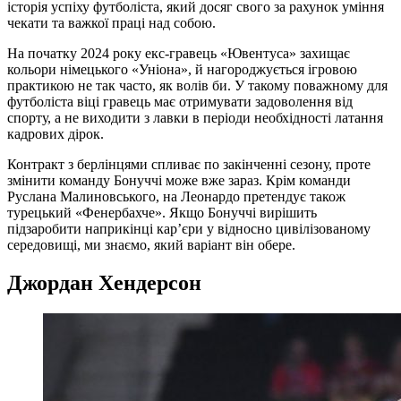
історія успіху футболіста, який досяг свого за рахунок уміння
чекати та важкої праці над собою.
На початку 2024 року екс-гравець «Ювентуса» захищає
кольори німецького «Уніона», й нагороджується ігровою
практикою не так часто, як волів би. У такому поважному для
футболіста віці гравець має отримувати задоволення від
спорту, а не виходити з лавки в періоди необхідності латання
кадрових дірок.
Контракт з берлінцями спливає по закінченні сезону, проте
змінити команду Бонуччі може вже зараз. Крім команди
Руслана Малиновського, на Леонардо претендує також
турецький «Фенербахче». Якщо Бонуччі вирішить
підзаробити наприкінці кар’єри у відносно цивілізованому
середовищі, ми знаємо, який варіант він обере.
Джордан Хендерсон