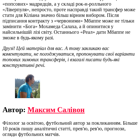
«попсових» мадридців, а у складі рок-н-ролльного
«Ліверпуля», непросто, проте насправді такий трансфер може
стати для Кіліана значно більш вірним вибором. Після
підписання контракту з «червоними» Мбаппе може не тільки
замінити «Бога» Мохамеда Салаха, а й опинитися у
найсильнішій лізі світу. Останнього «Реал» дати Мбаппе не
зможе в будь-якому разі.
Друзі! Цей матеріал для вас. А тому закликаю вас
коментувати, не погоджуватися, пропонувати свої варіанти
топових зимових трансферів, і взагалі писати будь-які
конструктивні речі.
Автор:
Максим Салівон
Філолог за освітою, футбольний автор за покликанням. Більше
10 років пишу аналітичні статті, прев'ю, рев'ю, прогнози,
огляди футбольних матчів.