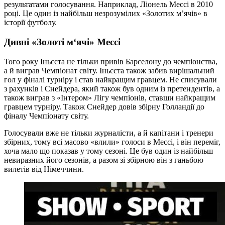
результатами голосування. Наприклад, Ліонель Мессі в 2010
році. Це один із найбільш незрозумілих «Золотих м’ячів» в
історії футболу.
Дивні «Золоті м‘ячі» Мессі
Того року Іньєста не тільки привів Барселону до чемпіонства,
а й виграв Чемпіонат світу. Іньєста також забив вирішальний
гол у фіналі турніру і став найкращим гравцем. Не списували
з рахунків і Снейдера, який також був одним із претендентів, а
також виграв з «Інтером» Лігу чемпіонів, ставши найкращим
гравцем турніру. Також Снейдер довів збірну Голландії до
фіналу Чемпіонату світу.
Голосували вже не тільки журналісти, а й капітани і тренери
збірних, тому всі масово «влили» голоси в Мессі, і він переміг,
хоча мало що показав у тому сезоні. Це був один із найбільш
невиразних його сезонів, а разом зі збірною він з ганьбою
вилетів від Німеччини.