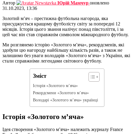
Автор
Юрій Мамчур
оновлено
31.10.2023, 13:36
Золотий м’яч – престижна футбольна нагорода, яка
присуджується кращому футболісту світу за попередні 12
місяців. Історія цього звання налічує понад півстоліття, і за
цей час він став справжнім символом міжнародного футболу.
Ми розглянемо історію «Золотого м’яча», рекордсменів, які
здобули цю нагороду найбільшу кількість разів, а також не
залишимо без уваги володарів «Золотого м’яча» з України, які
стали справжніми легендами світового футболу.
Зміст
Історія «Золотого м’яча»
Рекордсмени «Золотого м’яча»
Володарі «Золотого м’яча» українці
Історія «Золотого м’яча»
Ідея створення «Золотого м’яча» належить журналу France