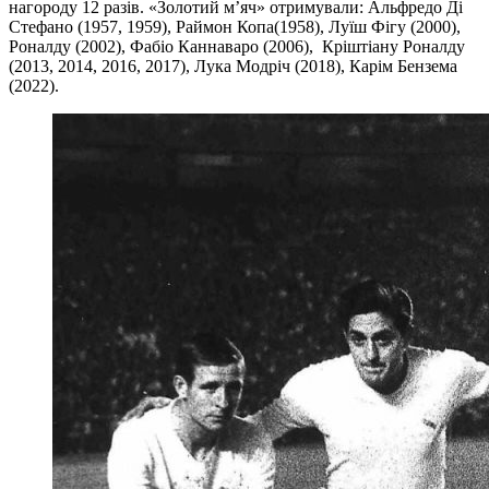
нагороду 12 разів. «Золотий м’яч» отримували: Альфредо Ді
Стефано (1957, 1959), Раймон Копа(1958), Луїш Фігу (2000),
Роналду (2002), Фабіо Каннаваро (2006), Кріштіану Роналду
(2013, 2014, 2016, 2017), Лука Модріч (2018), Карім Бензема
(2022).