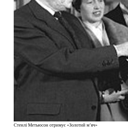
Стенлі Метьюсон отримує «Золотий м’яч»