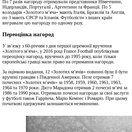
По 7 разів нагороду отримували представники Німеччини,
Нідерландів, Португалії , Аргентини та Франції. По 5
володарів «Золотого м’яча» мають Італія, Бразилія та Англія,
по 3 мають СРСР та Іспанія. Футболісти з інших країн
вигравали цю нагороду по одному разу.
Переоцінка нагород
У зв’язку з 60-річчям з дня першої церемонії вручення
«Золотого м’яча», у 2016 році France Football опублікував
переоцінку нагород, вручених до 1995 року, коли тільки
європейські гравці мали право на отримання нагороди.
За оцінкою видання, 12 «Золотих м’ячів» повинні були б бути
вручені гравцям з Південної Америки. Пеле отримав 7
почесних «Золотих м’ячів» за 1958, 1959, 1960, 1961, 1963,
1964 та 1970 роки. Дієго Марадона отримав 2 почесні м’ячі за
1986 та 1990 роки. Отримали почесні нагороди за свої заслуги
у футболі також Гаррінча, Маріо Кемпес і Ромаріо. При цьому
початкові одержувачі залишаються незмінними.