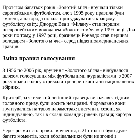
Протягом багатьох років «Золотий м’яч» вручали тільки
європейським футболістам, але з 1995 року правила були
змінені, а нагорода почала присуджуватися кращому
футболісту світу. Джордж Веа з «Мілану» став першим
неєвропейським володарем «Золотого м’яча» у 1995 році. Два
роки по тому, у 1997 році, бразилець Роналдо став першим
володарем «Золотого м’яча» серед південноамериканських
гравців.
Зміна правил голосування
З 1956 по 2006 рік, вручення «Золотого м’яча» відбувалося
шляхом голосування між футбольними журналістами, з 2007
року право голосу отримали тренери і капітани національних
збірних.
Критерії, за якими той чи інший гравець визначався гідним
головного призу, були досить невиразні. Формально вони
ґрунтувались на трьох параметрах: виступи в сезоні, як
індивідуально, так і в складі команди; рівень гравця; кар’єра
футболіста.
Через розмитість правил вручення, в 21 столітті було дуже
багато моментів, коли вболівальники були не згодні з