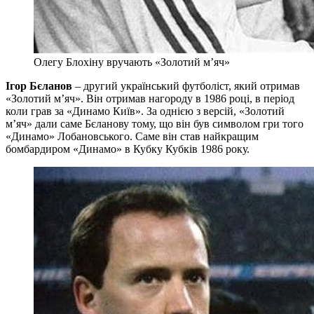
Олегу Блохіну вручають «Золотий м’яч»
Ігор Бєланов
– другий український футболіст, який отримав
«Золотий м’яч». Він отримав нагороду в 1986 році, в період
коли грав за «Динамо Київ». За однією з версій, «Золотий
м’яч» дали саме Бєланову тому, що він був символом гри того
«Динамо» Лобановського. Саме він став найкращим
бомбардиром «Динамо» в Кубку Кубків 1986 року.