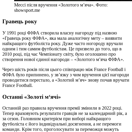
Мессі після вручення «Золотого м’яча». Фото:
showsport.me
Гравець року
У 1991 році ФІФА створила власну нагороду під назвою
«Гравець року ФІФА», яка мала аналогічну мету – виявити
найкращого футболіста року. Дуже часто ногороду вручали
одним і тим самим футболістам. Це призвело до того, що в
2010 році, під час Чемпіонату світу, було оголошено про
створення нової єдиної нагороди – «Золотого м’яча ФІФА».
Через шість років після цього співпрацю між France Football і
ФІФА було припинено, у зв’язку з чим вручення цієї нагороди
проводитися перестало, а «Золотий м’яч» знову почав вручати
France Football.
Останні «Золоті м‘ячі»
Останній раз правила вручення премії змінили в 2022 році.
Тепер враховують результати гравців не за календарний рік, а
за сезон. Головним критерієм при виборі найкращого
футболіста є його індивідуальні досягнення, а не перемоги
команди. Крім того, проголосувати за переможця можуть