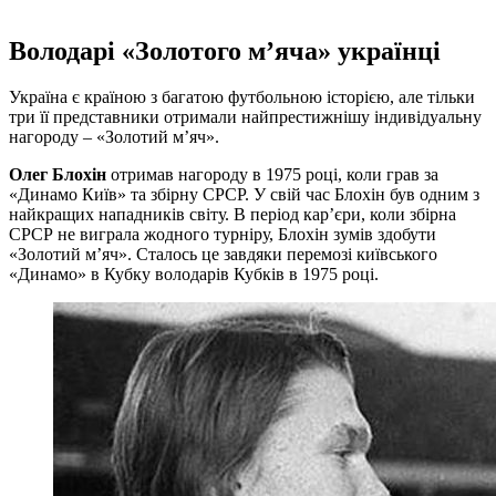
Володарі «Золотого м’яча» українці
Україна є країною з багатою футбольною історією, але тільки
три її представники отримали найпрестижнішу індивідуальну
нагороду – «Золотий м’яч».
Олег Блохін
отримав нагороду в 1975 році, коли грав за
«Динамо Київ» та збірну СРСР. У свій час Блохін був одним з
найкращих нападників світу. В період кар’єри, коли збірна
СРСР не виграла жодного турніру, Блохін зумів здобути
«Золотий м’яч». Сталось це завдяки перемозі київського
«Динамо» в Кубку володарів Кубків в 1975 році.