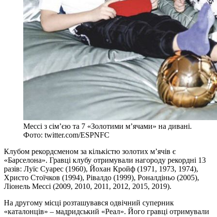
Мессі з сім’єю та 7 «Золотими м’ячами» на дивані.
Фото: twitter.com/ESPNFC
Клубом рекордсменом за кількістю золотих м’ячів є
«Барселона». Гравці клубу отримували нагороду рекордні 13
разів: Луїс Суарес (1960), Йохан Кройф (1971, 1973, 1974),
Христо Стоїчков (1994), Рівалдо (1999), Роналдіньо (2005),
Ліонель Мессі (2009, 2010, 2011, 2012, 2015, 2019).
На другому місці розташувався одвічний суперник
«каталонців» – мадридський «Реал». Його гравці отримували