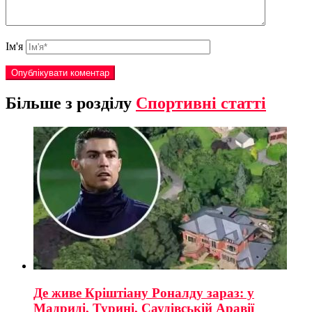
Ім'я
Більше з розділу
Спортивні статті
Де живе Кріштіану Роналду зараз: у
Мадриді, Турині, Саудівській Аравії