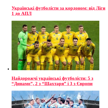
Українські футболісти за кордоном: від Ліги
1 до АПЛ
Найдорожчі українські футболісти: 5 з
“Динамо”, 2 з “Шахтаря” і 3 з Європи