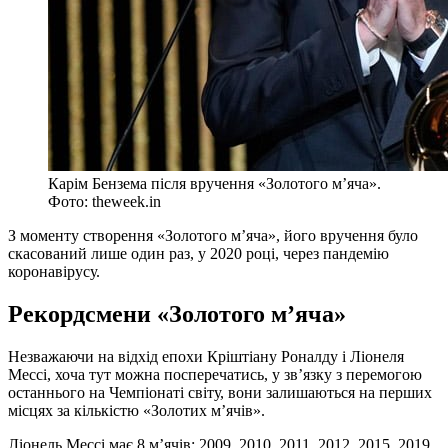
Карім Бензема після вручення «Золотого м’яча».
Фото: theweek.in
З моменту створення «Золотого м’яча», його вручення було
скасований лише один раз, у 2020 році, через пандемію
коронавірусу.
Рекордсмени «Золотого м’яча»
Незважаючи на відхід епохи Кріштіану Роналду і Ліонеля
Мессі, хоча тут можна посперечатись, у зв’язку з перемогою
останнього на Чемпіонаті світу, вони залишаються на перших
місцях за кількістю «Золотих м’ячів».
Ліонель Мессі має 8 м’ячів: 2009, 2010, 2011, 2012, 2015, 2019,