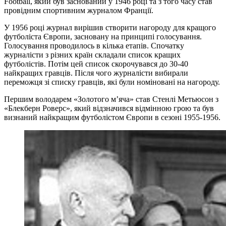
Football, який був заснований у 1946 році та з того часу став
провідним спортивним журналом Франції.
У 1956 році журнал вирішив створити нагороду для кращого
футболіста Європи, засновану на принципі голосування.
Голосування проводилось в кілька етапів. Спочатку
журналісти з різних країн складали список кращих
футболістів. Потім цей список скорочувався до 30-40
найкращих гравців. Після чого журналісти вибирали
переможця зі списку гравців, які були номіновані на нагороду.
Першим володарем «Золотого м’яча» став Стенлі Метьюсон з
«Блекберн Роверс», який відзначився відмінною грою та був
визнаний найкращим футболістом Європи в сезоні 1955-1956.