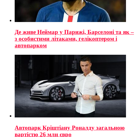
Де живе Неймар у Парижі, Барселоні та як –
з особистими літаками, гелікоптером і
автопарком
Автопарк Кріштіану Роналду загальною
вартістю 26 млн євро