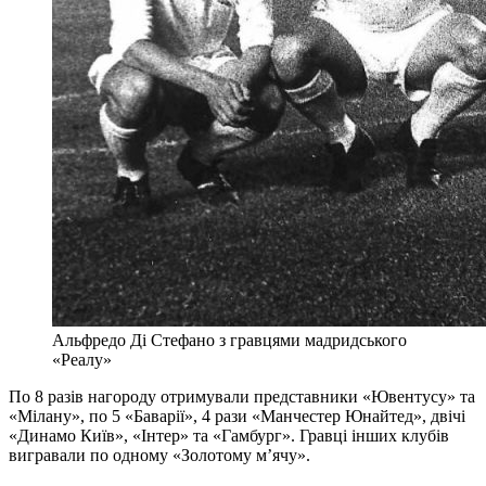
Альфредо Ді Стефано з гравцями мадридського
«Реалу»
По 8 разів нагороду отримували представники «Ювентусу» та
«Мілану», по 5 «Баварії», 4 рази «Манчестер Юнайтед», двічі
«Динамо Київ», «Інтер» та «Гамбург». Гравці інших клубів
вигравали по одному «Золотому м’ячу».