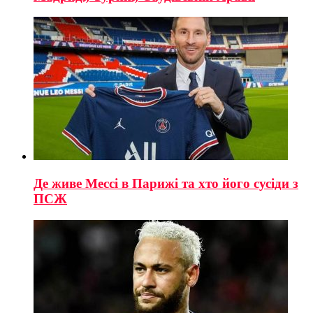
Де живе Мессі в Парижі та хто його сусіди з
ПСЖ