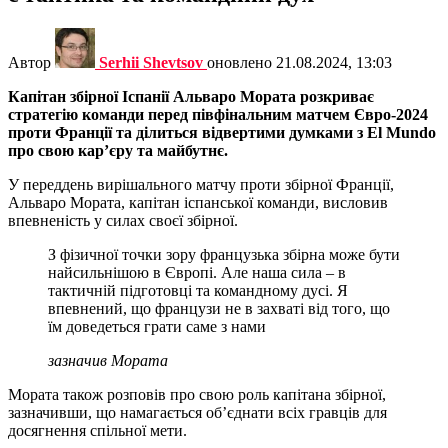
Автор
Serhii Shevtsov
оновлено
21.08.2024, 13:03
Капітан збірної Іспанії Альваро Мората розкриває
стратегію команди перед півфінальним матчем Євро-2024
проти Франції та ділиться відвертими думками з El Mundo
про свою кар’єру та майбутнє.
У переддень вирішального матчу проти збірної Франції,
Альваро Мората, капітан іспанської команди, висловив
впевненість у силах своєї збірної.
З фізичної точки зору французька збірна може бути
найсильнішою в Європі. Але наша сила – в
тактичній підготовці та командному дусі. Я
впевнений, що французи не в захваті від того, що
їм доведеться грати саме з нами
зазначив Мората
Мората також розповів про свою роль капітана збірної,
зазначивши, що намагається об’єднати всіх гравців для
досягнення спільної мети.