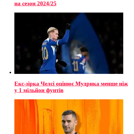
на сезон 2024/25
Екс-зірка Челсі оцінює Мудрика менше ніж
у 1 мільйон фунтів