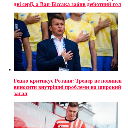
дві серії, а Ван-Біссака забив дебютний гол
Гецко критикує Ротаня: Тренер не повинен
виносити внутрішні проблеми на широкий
загал