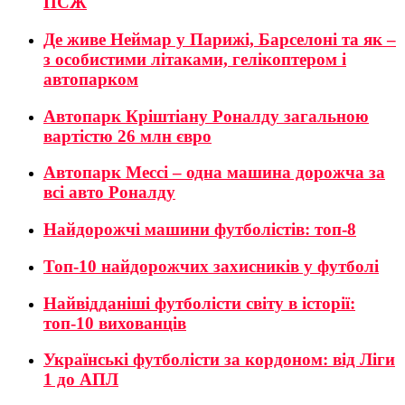
ПСЖ
Де живе Неймар у Парижі, Барселоні та як –
з особистими літаками, гелікоптером і
автопарком
Автопарк Кріштіану Роналду загальною
вартістю 26 млн євро
Автопарк Мессі – одна машина дорожча за
всі авто Роналду
Найдорожчі машини футболістів: топ-8
Топ-10 найдорожчих захисників у футболі
Найвідданіші футболісти світу в історії:
топ-10 вихованців
Українські футболісти за кордоном: від Ліги
1 до АПЛ