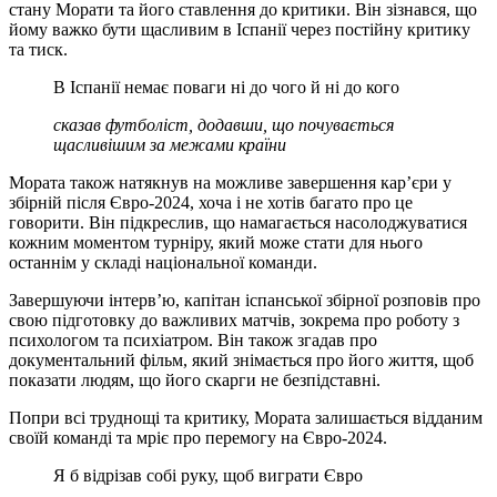
стану Морати та його ставлення до критики. Він зізнався, що
йому важко бути щасливим в Іспанії через постійну критику
та тиск.
В Іспанії немає поваги ні до чого й ні до кого
сказав футболіст, додавши, що почувається
щасливішим за межами країни
Мората також натякнув на можливе завершення кар’єри у
збірній після Євро-2024, хоча і не хотів багато про це
говорити. Він підкреслив, що намагається насолоджуватися
кожним моментом турніру, який може стати для нього
останнім у складі національної команди.
Завершуючи інтерв’ю, капітан іспанської збірної розповів про
свою підготовку до важливих матчів, зокрема про роботу з
психологом та психіатром. Він також згадав про
документальний фільм, який знімається про його життя, щоб
показати людям, що його скарги не безпідставні.
Попри всі труднощі та критику, Мората залишається відданим
своїй команді та мріє про перемогу на Євро-2024.
Я б відрізав собі руку, щоб виграти Євро