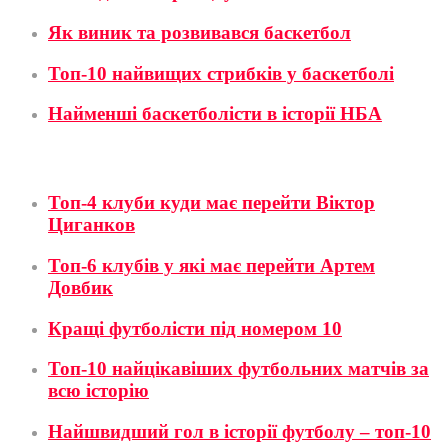
Як виник та розвивався баскетбол
Топ-10 найвищих стрибків у баскетболі
Найменші баскетболісти в історії НБА
Футбол
Топ-4 клуби куди має перейти Віктор
Циганков
Топ-6 клубів у які має перейти Артем
Довбик
Кращі футболісти під номером 10
Топ-10 найцікавіших футбольних матчів за
всю історію
Найшвидший гол в історії футболу – топ-10