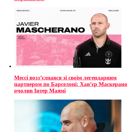
Мессі возз’єднався зі своїм легендарним
партнером по Барселоні: Хав’єр Маскерано
очолив Інтер Маямі