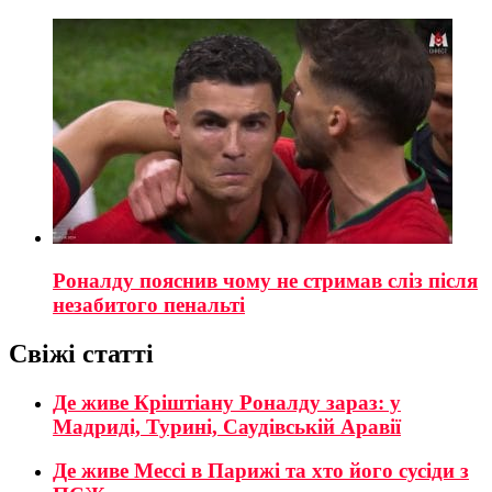
Роналду пояснив чому не стримав сліз після
незабитого пенальті
Свіжі статті
Де живе Кріштіану Роналду зараз: у
Мадриді, Турині, Саудівській Аравії
Де живе Мессі в Парижі та хто його сусіди з