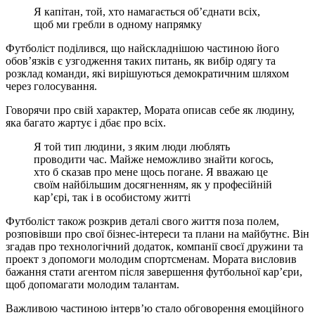
Я капітан, той, хто намагається об’єднати всіх,
щоб ми гребли в одному напрямку
Футболіст поділився, що найскладнішою частиною його
обов’язків є узгодження таких питань, як вибір одягу та
розклад команди, які вирішуються демократичним шляхом
через голосування.
Говорячи про свій характер, Мората описав себе як людину,
яка багато жартує і дбає про всіх.
Я той тип людини, з яким люди люблять
проводити час. Майже неможливо знайти когось,
хто б сказав про мене щось погане. Я вважаю це
своїм найбільшим досягненням, як у професійній
кар’єрі, так і в особистому житті
Футболіст також розкрив деталі свого життя поза полем,
розповівши про свої бізнес-інтереси та плани на майбутнє. Він
згадав про технологічний додаток, компанії своєї дружини та
проект з допомоги молодим спортсменам. Мората висловив
бажання стати агентом після завершення футбольної кар’єри,
щоб допомагати молодим талантам.
Важливою частиною інтерв’ю стало обговорення емоційного