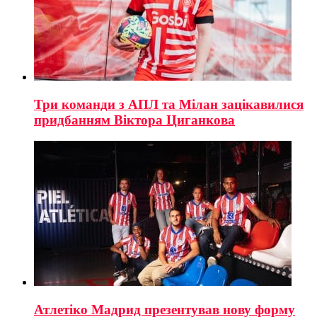
Три команди з АПЛ та Мілан зацікавилися
придбанням Віктора Циганкова
Атлетіко Мадрид презентував нову форму