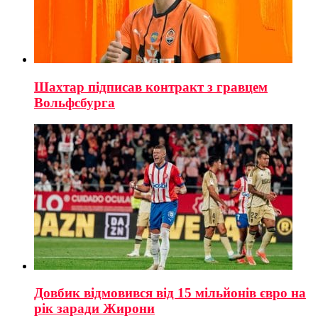
Шахтар підписав контракт з гравцем
Вольфсбурга
Довбик відмовився від 15 мільйонів євро на
рік заради Жирони