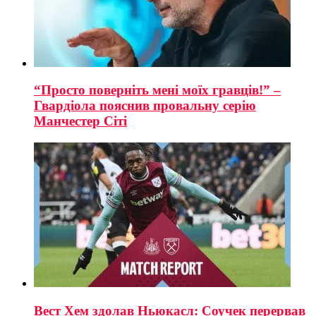
“Просто поверніть мені моїх гравців!” –
Гвардіола пояснив провальну серію
Манчестер Сіті
Вест Хем здолав Ньюкасл: Соучек перервав