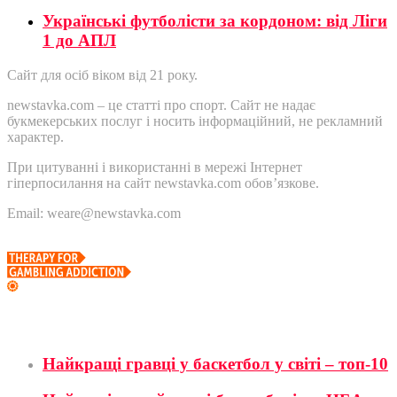
Українські футболісти за кордоном: від Ліги
1 до АПЛ
Сайт для осіб віком від 21 року.
newstavka.com – це статті про спорт. Сайт не надає
букмекерських послуг і носить інформаційний, не рекламний
характер.
При цитуванні і використанні в мережі Інтернет
гіперпосилання на сайт newstavka.com обов’язкове.
Email: weare@newstavka.com
Баскетбол
Найкращі гравці у баскетбол у світі – топ-10