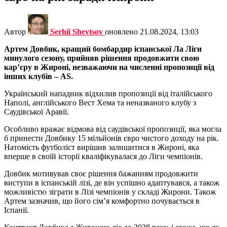
Автор
Serhii Shevtsov
оновлено
21.08.2024, 13:03
Артем Довбик, кращий бомбардир іспанської Ла Ліги
минулого сезону, прийняв рішення продовжити свою
кар’єру в Жироні, незважаючи на численні пропозиції від
інших клубів – AS.
Український нападник відхилив пропозиції від італійського
Наполі, англійського Вест Хема та неназваного клубу з
Саудівської Аравії.
Особливо вражає відмова від саудівської пропозиції, яка могла
б принести Довбику 15 мільйонів євро чистого доходу на рік.
Натомість футболіст вирішив залишитися в Жироні, яка
вперше в своїй історії кваліфікувалася до Ліги чемпіонів.
Довбик мотивував своє рішення бажанням продовжити
виступи в іспанській лізі, де він успішно адаптувався, а також
можливістю зіграти в Лізі чемпіонів у складі Жирони. Також
Артем зазначив, що його сім’я комфортно почувається в
Іспанії.