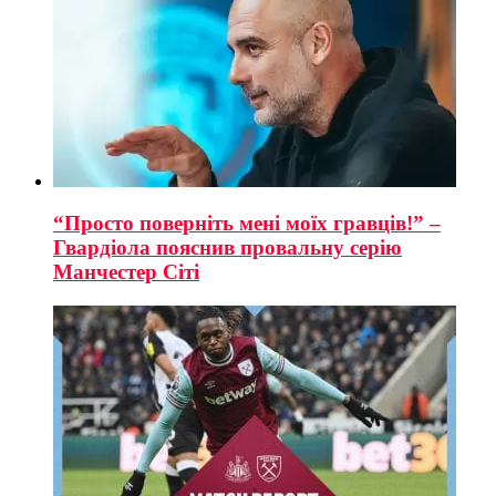
“Просто поверніть мені моїх гравців!” –
Гвардіола пояснив провальну серію
Манчестер Сіті