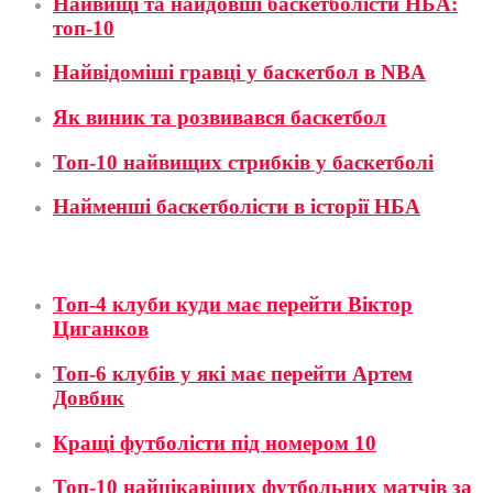
Найвищі та найдовші баскетболісти НБА:
топ-10
Найвідоміші гравці у баскетбол в NBA
Як виник та розвивався баскетбол
Топ-10 найвищих стрибків у баскетболі
Найменші баскетболісти в історії НБА
Футбол
Топ-4 клуби куди має перейти Віктор
Циганков
Топ-6 клубів у які має перейти Артем
Довбик
Кращі футболісти під номером 10
Топ-10 найцікавіших футбольних матчів за