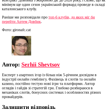
Контракт Довбика з Жироною діє до 2028 року, і схоже, що як
мінімум ще один сезон український форвард проведе в складі
каталонського клубу.
Раніше ми розповідали про
топ-6 клубів, до яких міг би
перейти Артем Довбик
.
Фото: gironafc.cat
Автор:
Serhii Shevtsov
Експерт з азартних ігор із більш ніж 5-річним досвідом в
індустрії онлайн гемблінгу. Фахівець зі слотів та онлайн
казино, постійно тестую нові ігри та платформи. Автор
оглядів і гайдів зі стратегій гри. Глибоко розбираюся в
механіках слотів, бонусних системах і особливостях різних
провайдерів.
Залишити відповідь