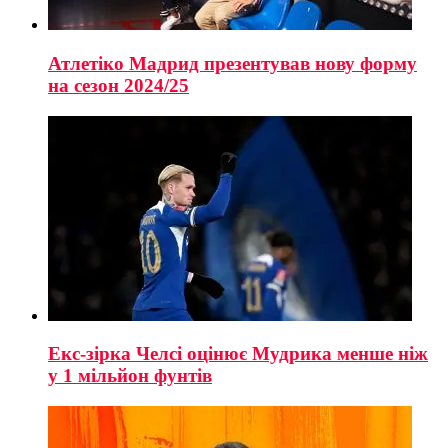
Атлетіко Мадрид презентував нову форму
на сезон 2024/25
Екс-зірка Челсі оцінює Мудрика менше ніж
у 1 мільйон фунтів