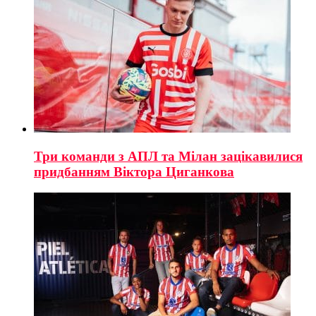
Три команди з АПЛ та Мілан зацікавилися
придбанням Віктора Циганкова