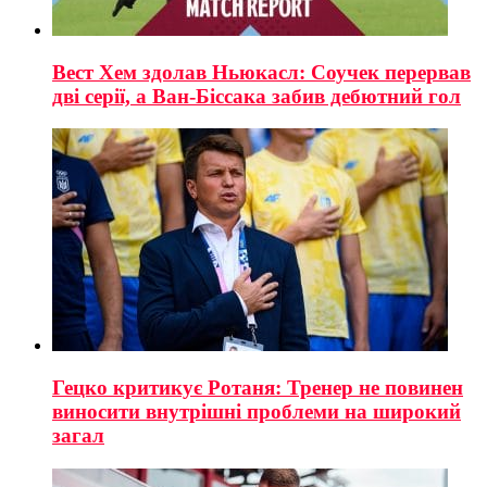
Вест Хем здолав Ньюкасл: Соучек перервав
дві серії, а Ван-Біссака забив дебютний гол
Гецко критикує Ротаня: Тренер не повинен
виносити внутрішні проблеми на широкий
загал