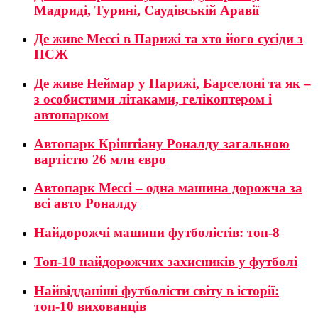
Мадриді, Турині, Саудівській Аравії
Де живе Мессі в Парижі та хто його сусіди з
ПСЖ
Де живе Неймар у Парижі, Барселоні та як –
з особистими літаками, гелікоптером і
автопарком
Автопарк Кріштіану Роналду загальною
вартістю 26 млн євро
Автопарк Мессі – одна машина дорожча за
всі авто Роналду
Найдорожчі машини футболістів: топ-8
Топ-10 найдорожчих захисників у футболі
Найвідданіші футболісти світу в історії:
топ-10 вихованців