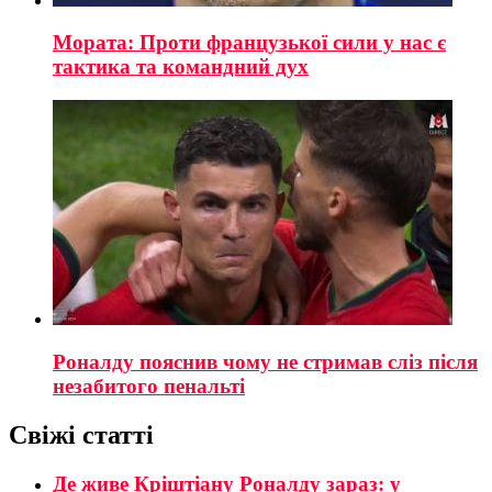
Мората: Проти французької сили у нас є
тактика та командний дух
Роналду пояснив чому не стримав сліз після
незабитого пенальті
Свіжі статті
Де живе Кріштіану Роналду зараз: у