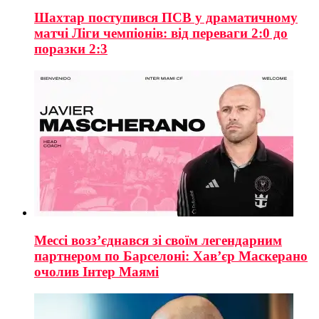
Шахтар поступився ПСВ у драматичному
матчі Ліги чемпіонів: від переваги 2:0 до
поразки 2:3
Мессі возз’єднався зі своїм легендарним
партнером по Барселоні: Хав’єр Маскерано
очолив Інтер Маямі