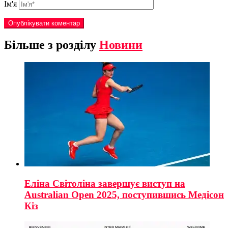
Ім'я
Більше з розділу
Новини
Еліна Світоліна завершує виступ на
Australian Open 2025, поступившись Медісон
Кіз