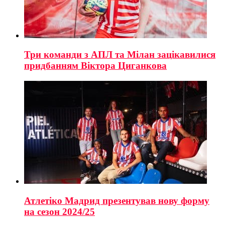
Три команди з АПЛ та Мілан зацікавилися
придбанням Віктора Циганкова
Атлетіко Мадрид презентував нову форму
на сезон 2024/25