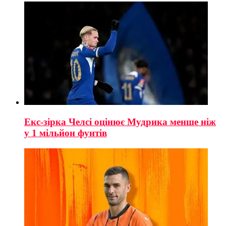
Екс-зірка Челсі оцінює Мудрика менше ніж
у 1 мільйон фунтів