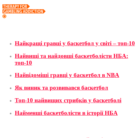
Баскетбол
Найкращі гравці у баскетбол у світі – топ-10
Найвищі та найдовші баскетболісти НБА:
топ-10
Найвідоміші гравці у баскетбол в NBA
Як виник та розвивався баскетбол
Топ-10 найвищих стрибків у баскетболі
Найменші баскетболісти в історії НБА
Футбол