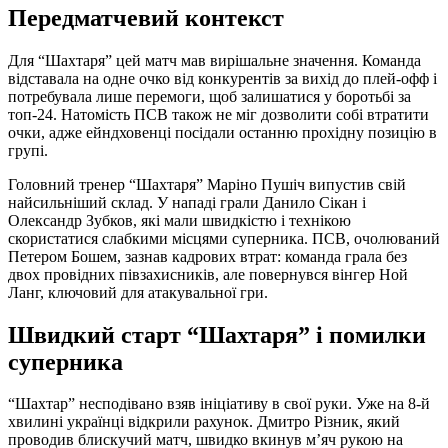
Передматчевий контекст
Для “Шахтаря” цей матч мав вирішальне значення. Команда
відставала на одне очко від конкурентів за вихід до плей-офф і
потребувала лише перемоги, щоб залишатися у боротьбі за
топ-24. Натомість ПСВ також не міг дозволити собі втратити
очки, адже ейндховенці посідали останню прохідну позицію в
групі.
Головний тренер “Шахтаря” Маріно Пушіч випустив свій
найсильніший склад. У нападі грали Данило Сікан і
Олександр Зубков, які мали швидкістю і технікою
скористатися слабкими місцями суперника. ПСВ, очолюваний
Петером Бошем, зазнав кадрових втрат: команда грала без
двох провідних півзахисників, але повернувся вінгер Ной
Ланг, ключовий для атакувальної гри.
Швидкий старт “Шахтаря” і помилки
суперника
“Шахтар” несподівано взяв ініціативу в свої руки. Уже на 8-й
хвилині українці відкрили рахунок. Дмитро Різник, який
проводив блискучий матч, швидко вкинув м’яч рукою на