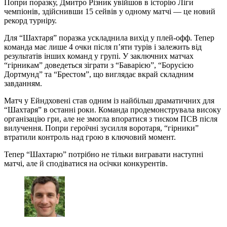
Попри поразку, Дмитро Різник увійшов в історію Ліги
чемпіонів, здійснивши 15 сейвів у одному матчі — це новий
рекорд турніру.
Для “Шахтаря” поразка ускладнила вихід у плей-офф. Тепер
команда має лише 4 очки після п’яти турів і залежить від
результатів інших команд у групі. У заключних матчах
“гірникам” доведеться зіграти з “Баварією”, “Борусією
Дортмунд” та “Брестом”, що виглядає вкрай складним
завданням.
Матч у Ейндховені став одним із найбільш драматичних для
“Шахтаря” в останні роки. Команда продемонструвала високу
організацію гри, але не змогла впоратися з тиском ПСВ після
вилучення. Попри героїчні зусилля воротаря, “гірники”
втратили контроль над грою в ключовий момент.
Тепер “Шахтарю” потрібно не тільки вигравати наступні
матчі, але й сподіватися на осічки конкурентів.