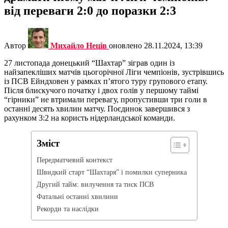
від переваги 2:0 до поразки 2:3
Автор
Михайло Неців
оновлено
28.11.2024, 13:39
27 листопада донецький “Шахтар” зіграв один із
найзапекліших матчів цьогорічної Ліги чемпіонів, зустрівшись
із ПСВ Ейндховен у рамках п’ятого туру групового етапу.
Після блискучого початку і двох голів у першому таймі
“гірники” не втримали перевагу, пропустивши три голи в
останні десять хвилин матчу. Поєдинок завершився з
рахунком 3:2 на користь нідерландської команди.
Зміст
Передматчевий контекст
Швидкий старт “Шахтаря” і помилки суперника
Другий тайм: вилучення та тиск ПСВ
Фатальні останні хвилини
Рекорди та наслідки