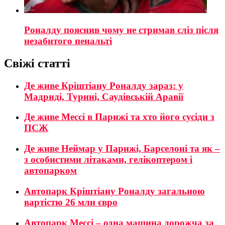
Роналду пояснив чому не стримав сліз після
незабитого пенальті
Свіжі статті
Де живе Кріштіану Роналду зараз: у
Мадриді, Турині, Саудівській Аравії
Де живе Мессі в Парижі та хто його сусіди з
ПСЖ
Де живе Неймар у Парижі, Барселоні та як –
з особистими літаками, гелікоптером і
автопарком
Автопарк Кріштіану Роналду загальною
вартістю 26 млн євро
Автопарк Мессі – одна машина дорожча за