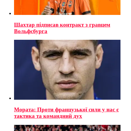
Шахтар підписав контракт з гравцем
Вольфсбурга
Мората: Проти французької сили у нас є
тактика та командний дух