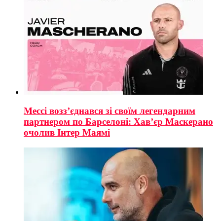
Мессі возз’єднався зі своїм легендарним
партнером по Барселоні: Хав’єр Маскерано
очолив Інтер Маямі