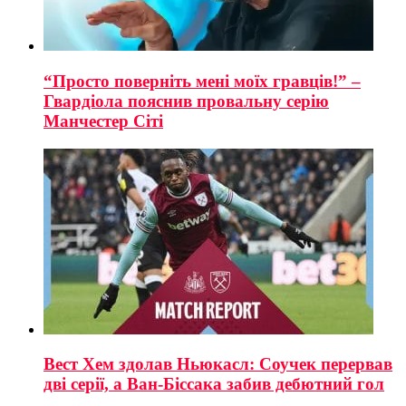
“Просто поверніть мені моїх гравців!” –
Гвардіола пояснив провальну серію
Манчестер Сіті
Вест Хем здолав Ньюкасл: Соучек перервав
дві серії, а Ван-Біссака забив дебютний гол