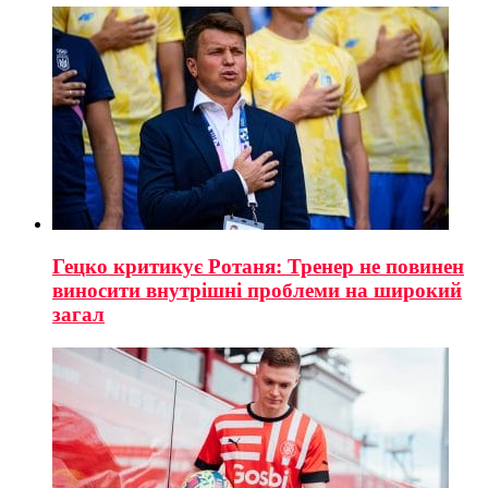
Гецко критикує Ротаня: Тренер не повинен
виносити внутрішні проблеми на широкий
загал