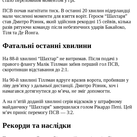
стало переломним моментом у грі.
ПСВ почав нагнітати тиск. В останні 20 хвилин нідерландці
мали численні моменти для взяття воріт. Героєм “Шахтаря”
став Дмитро Різник, який здійснив рекордні 15 сейвів, кілька
разів рятуючи команду після небезпечних ударів Бакайоко,
Тіля та Де Йонга.
Фатальні останні хвилини
На 88-й хвилині “Шахтар” не витримав. Після подачі з
правого флангу Малік Тіллман забив перший гол ПСВ,
скоротивши відставання до 2:1.
На 90-й хвилині Тіллман вдруге вразив ворота, пробивши у
ліву дев’ятку з дальньої дистанції. Дмитро Різник, хоч і
намагався дотягнутися до м’яча, не зміг допомогти.
А на п’ятій доданій хвилині серія відскоків у штрафному
майданчику “Шахтаря” завершилася голом Рікардо Пепі. Цей
м’яч приніс перемогу ПСВ — 3:2.
Рекорди та наслідки