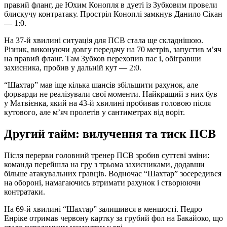
правий фланг, де Юхим Конопля в дуеті із Зубковим провели
блискучу контратаку. Простріл Коноплі замкнув Данило Сікан
— 1:0.
На 37-й хвилині ситуація для ПСВ стала ще складнішою.
Різник, виконуючи довгу передачу на 70 метрів, запустив м’яч
на правий фланг. Там Зубков перехопив пас і, обігравши
захисника, пробив у дальній кут — 2:0.
“Шахтар” мав іще кілька шансів збільшити рахунок, але
форварди не реалізували свої моменти. Найкращий з них був
у Матвієнка, який на 43-й хвилині пробивав головою після
кутового, але м’яч пролетів у сантиметрах від воріт.
Другий тайм: вилучення та тиск ПСВ
Після перерви головний тренер ПСВ зробив суттєві зміни:
команда перейшла на гру з трьома захисниками, додавши
більше атакувальних гравців. Водночас “Шахтар” зосередився
на обороні, намагаючись втримати рахунок і створюючи
контратаки.
На 69-й хвилині “Шахтар” залишився в меншості. Педро
Енріке отримав червону картку за грубий фол на Бакайоко, що