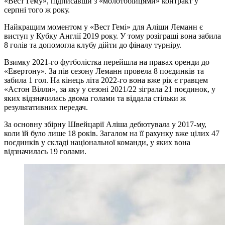
«Вест Гему», підписавши з «молотобійцями» контракт у
серпні того ж року.
Найкращим моментом у «Вест Гемі» для Аліши Леманн є
виступ у Кубку Англії 2019 року. У тому розіграші вона забила
8 голів та допомогла клубу дійти до фіналу турніру.
Взимку 2021-го футболістка перейшла на правах оренди до
«Евертону». За пів сезону Леманн провела 8 поєдинків та
забила 1 гол. На кінець літа 2022-го вона вже рік є гравцем
«Астон Вілли», за яку у сезоні 2021/22 зіграла 21 поєдинок, у
яких відзначилась двома голами та віддала стільки ж
результативних передач.
За основну збірну Швейцарії Аліша дебютувала у 2017-му,
коли їй було лише 18 років. Загалом на її рахунку вже цілих 47
поєдинків у складі національної команди, у яких вона
відзначилась 19 голами.