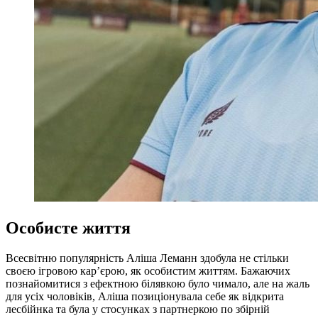
Особисте життя
Всесвітню популярність Аліша Леманн здобула не стільки
своєю ігровою кар’єрою, як особистим життям. Бажаючих
познайомитися з ефектною білявкою було чимало, але на жаль
для усіх чоловіків, Аліша позиціонувала себе як відкрита
лесбійнка та була у стосунках з партнеркою по збірній