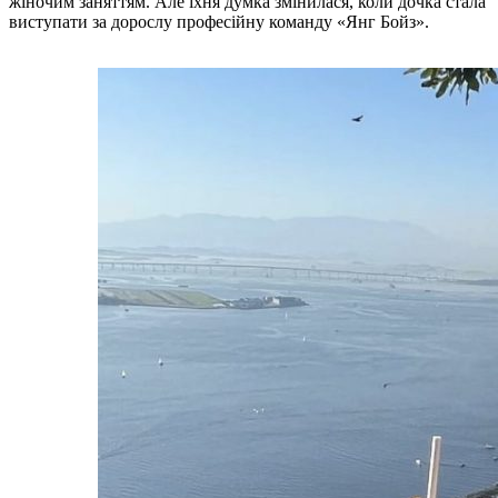
жіночим заняттям. Але їхня думка змінилася, коли дочка стала
виступати за дорослу професійну команду «Янг Бойз».