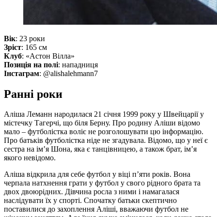
Вік
: 23 роки
Зріст
: 165 см
Клуб
: «Астон Вілла»
Позиція на полі
: нападниця
Інстаграм
: @alishalehmann7
Ранні роки
Аліша Леманн народилася 21 січня 1999 року у Швейцарії у
містечку Тагерчі, що біля Берну. Про родину Аліши відомо
мало – футболістка воліє не розголошувати цю інформацію.
Про батьків футболістка ніде не згадувала. Відомо, що у неї є
сестра на ім’я Шона, яка є танцівницею, а також брат, ім’я
якого невідомо.
Аліша відкрила для себе футбол у віці п’яти років. Вона
черпала натхнення грати у футбол у свого рідного брата та
двох двоюрідних. Дівчина росла з ними і намагалася
наслідувати їх у спорті. Спочатку батьки скептично
поставилися до захоплення Аліші, вважаючи футбол не