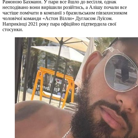
Рамоною Бахманн. У пари все йшло до весілля, однак
несподівано вони вирішили розійтись, а Алішу почали все
частіше помічати в компанії з бразильським півзахисником
чоловічої команди «Астон Вілли» Дугласом Луїсом.
Наприкінці 2021 року пара офіційно підтвердила свої
стосунки.