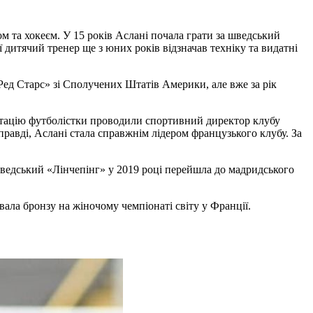
м та хокеєм. У 15 років Аслані почала грати за шведський
ї дитячий тренер ще з юних років відзначав техніку та видатні
Ред Старс» зі Сполучених Штатів Америки, але вже за рік
ентацію футболістки проводили спортивний директор клубу
равді, Аслані стала справжнім лідером французького клубу. За
 шведський «Лінчепінг» у 2019 році перейшла до мадридського
ювала бронзу на жіночому чемпіонаті світу у Франції.