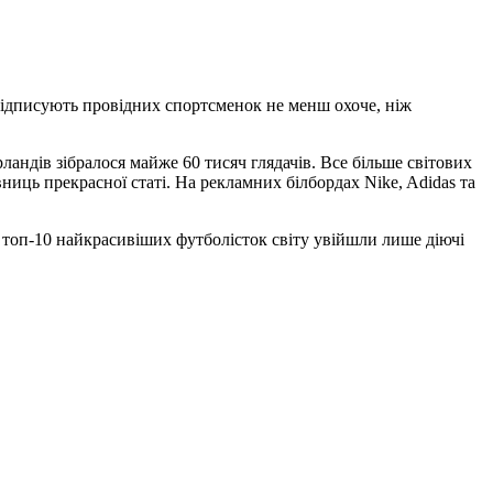
підписують провідних спортсменок не менш охоче, ніж
андів зібралося майже 60 тисяч глядачів. Все більше світових
иць прекрасної статі. На рекламних білбордах Nike, Adidas та
 топ-10 найкрасивіших футболісток світу увійшли лише діючі