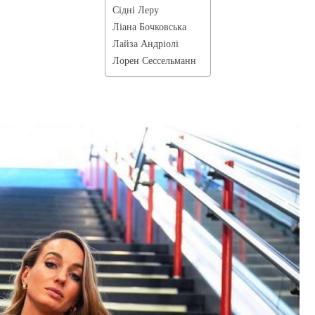
Сідні Леру
Ліана Бочковська
Лайза Андріолі
Лорен Сессельманн