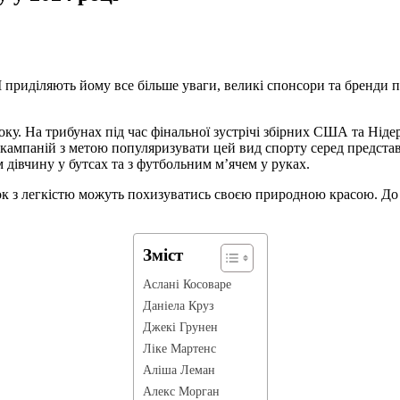
І приділяють йому все більше уваги, великі спонсори та бренди 
. На трибунах під час фінальної зустрічі збірних США та Нідерл
кампаній з метою популяризувати цей вид спорту серед представн
 дівчину у бутсах та з футбольним м’ячем у руках.
чок з легкістю можуть похизуватись своєю природною красою. До
Зміст
Аслані Косоваре
Даніела Круз
Джекі Грунен
Ліке Мартенс
Аліша Леман
Алекс Морган