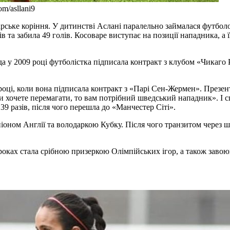
m/asllani9
арське коріння. У дитинстві Аслані паралельно займалася футболо
та забила 49 голів. Косоваре виступає на позиції нападника, а ї
 у 2009 році футболістка підписала контракт з клубом «Чикаго 
 році, коли вона підписала контракт з «Парі Сен-Жермен». През
 хочете перемагати, то вам потрібний шведський нападник». І сп
39 разів, після чого перешла до «Манчестер Сіті».
мпіоном Англії та володаркою Кубку. Після чого транзитом через
0 роках стала срібною призеркою Олімпійських ігор, а також заво