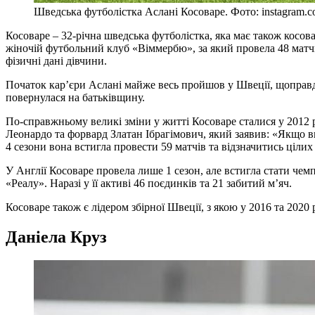
Шведська футболістка Аслані Косоваре. Фото: instagram.co
Косоваре – 32-річна шведська футболістка, яка має також косов
жіночій футбольний клуб «Віммербю», за який провела 48 матчів 
фізичні дані дівчини.
Початок кар’єри Аслані майже весь пройшов у Швеції, щоправда
повернулася на батьківщину.
По-справжньому великі зміни у житті Косоваре сталися у 2012
Леонардо та форвард Златан Ібрагімович, який заявив: «Якщо ви
4 сезони вона встигла провести 59 матчів та відзначитись цілих 
У Англії Косоваре провела лише 1 сезон, але встигла стати че
«Реалу». Наразі у її активі 46 поєдинків та 21 забитий м’яч.
Косоваре також є лідером збірної Швеції, з якою у 2016 та 202
Даніела Круз