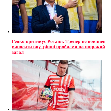
Гецко критикує Ротаня: Тренер не повинен
виносити внутрішні проблеми на широкий
загал