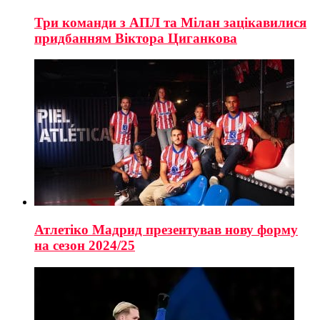
Три команди з АПЛ та Мілан зацікавилися
придбанням Віктора Циганкова
Атлетіко Мадрид презентував нову форму
на сезон 2024/25