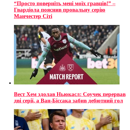
“Просто поверніть мені моїх гравців!” –
Гвардіола пояснив провальну серію
Манчестер Сіті
Вест Хем здолав Ньюкасл: Соучек перервав
дві серії, а Ван-Біссака забив дебютний гол