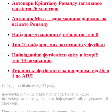
Автопарк Кріштіану Роналду загальною
вартістю 26 млн євро
Автопарк Мессі – одна машина дорожча за
всі авто Роналду
Найдорожчі машини футболістів: топ-8
Топ-10 найдорожчих захисників у футболі
Найвідданіші футболісти світу в історії:
топ-10 вихованців
Українські футболісти за кордоном: від Ліги
1 до АПЛ
Сайт для осіб віком від 21 року.
newstavka.com – це статті про спорт. Сайт не надає
букмекерських послуг і носить інформаційний, не рекламний
характер.
При цитуванні і використанні в мережі Інтернет