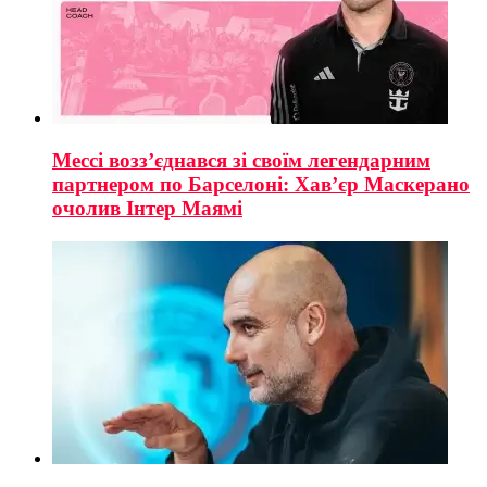
Мессі возз’єднався зі своїм легендарним
партнером по Барселоні: Хав’єр Маскерано
очолив Інтер Маямі