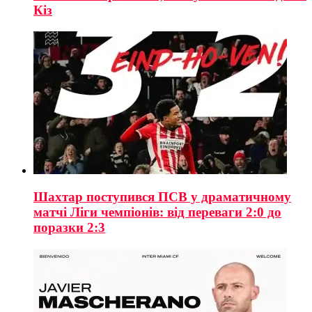
Кіз
Шахтар поступився ПСВ у драматичному
матчі Ліги чемпіонів: від переваги 2:0 до
поразки 2:3