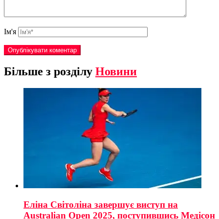
Ім'я
Більше з розділу
Новини
Еліна Світоліна завершує виступ на
Australian Open 2025, поступившись Медісон