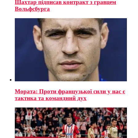
Шахтар підписав контракт з гравцем
Вольфсбурга
Мората: Проти французької сили у нас є
тактика та командний дух