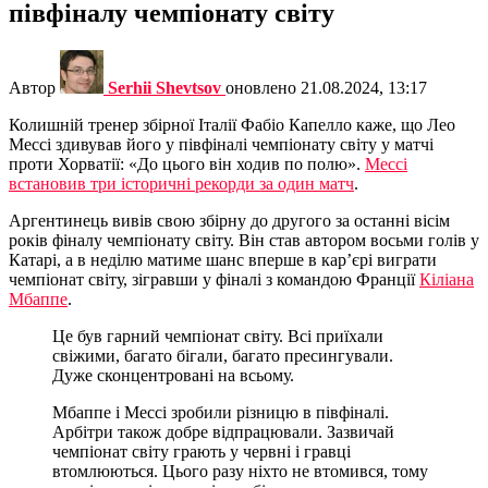
півфіналу чемпіонату світу
Автор
Serhii Shevtsov
оновлено
21.08.2024, 13:17
Колишній тренер збірної Італії Фабіо Капелло каже, що Лео
Мессі здивував його у півфіналі чемпіонату світу у матчі
проти Хорватії: «До цього він ходив по полю».
Мессі
встановив три історичні рекорди за один матч
.
Аргентинець вивів свою збірну до другого за останні вісім
років фіналу чемпіонату світу. Він став автором восьми голів у
Катарі, а в неділю матиме шанс вперше в кар’єрі виграти
чемпіонат світу, зігравши у фіналі з командою Франції
Кіліана
Мбаппе
.
Це був гарний чемпіонат світу. Всі приїхали
свіжими, багато бігали, багато пресингували.
Дуже сконцентровані на всьому.
Мбаппе і Мессі зробили різницю в півфіналі.
Арбітри також добре відпрацювали. Зазвичай
чемпіонат світу грають у червні і гравці
втомлюються. Цього разу ніхто не втомився, тому