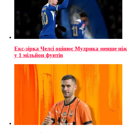
Екс-зірка Челсі оцінює Мудрика менше ніж
у 1 мільйон фунтів