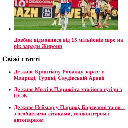
Довбик відмовився від 15 мільйонів євро на
рік заради Жирони
Свіжі статті
Де живе Кріштіану Роналду зараз: у
Мадриді, Турині, Саудівській Аравії
Де живе Мессі в Парижі та хто його сусіди з
ПСЖ
Де живе Неймар у Парижі, Барселоні та як –
з особистими літаками, гелікоптером і
автопарком