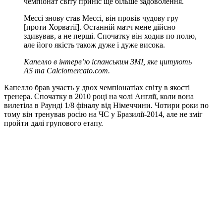
чемпіонат світу приніс ще більше задоволення.
Мессі знову став Мессі, він провів чудову гру
[проти Хорватії]. Останній матч мене дійсно
здивував, а не перші. Спочатку він ходив по полю,
але його якість також дуже і дуже висока.
Капелло в інтерв’ю іспанським ЗМІ, яке цитують
AS та Calciomercato.com.
Капелло брав участь у двох чемпіонатіах світу в якості
тренера. Спочатку в 2010 році на чолі Англії, коли вона
вилетіла в Раунді 1/8 фіналу від Німеччини. Чотири роки по
тому він тренував росію на ЧС у Бразилії-2014, але не зміг
пройти далі групового етапу.