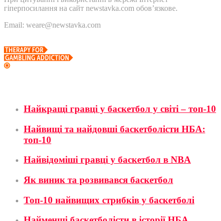
гіперпосилання на сайт newstavka.com обов’язкове.
Email: weare@newstavka.com
Баскетбол
Найкращі гравці у баскетбол у світі – топ-10
Найвищі та найдовші баскетболісти НБА:
топ-10
Найвідоміші гравці у баскетбол в NBA
Як виник та розвивався баскетбол
Топ-10 найвищих стрибків у баскетболі
Найменші баскетболісти в історії НБА