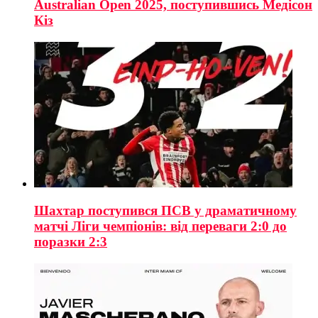
Australian Open 2025, поступившись Медісон
Кіз
Шахтар поступився ПСВ у драматичному
матчі Ліги чемпіонів: від переваги 2:0 до
поразки 2:3