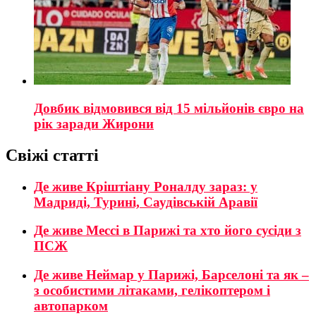
Довбик відмовився від 15 мільйонів євро на
рік заради Жирони
Свіжі статті
Де живе Кріштіану Роналду зараз: у
Мадриді, Турині, Саудівській Аравії
Де живе Мессі в Парижі та хто його сусіди з
ПСЖ
Де живе Неймар у Парижі, Барселоні та як –
з особистими літаками, гелікоптером і
автопарком