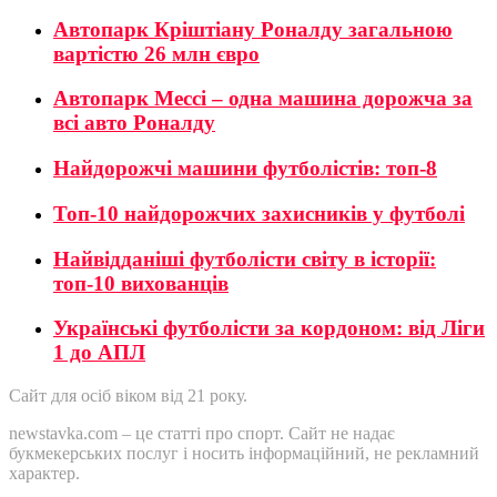
Автопарк Кріштіану Роналду загальною
вартістю 26 млн євро
Автопарк Мессі – одна машина дорожча за
всі авто Роналду
Найдорожчі машини футболістів: топ-8
Топ-10 найдорожчих захисників у футболі
Найвідданіші футболісти світу в історії:
топ-10 вихованців
Українські футболісти за кордоном: від Ліги
1 до АПЛ
Сайт для осіб віком від 21 року.
newstavka.com – це статті про спорт. Сайт не надає
букмекерських послуг і носить інформаційний, не рекламний
характер.