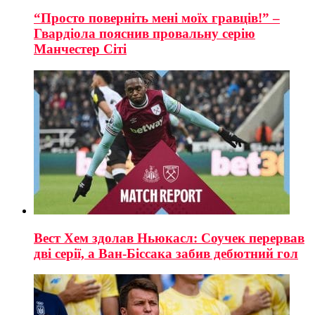
“Просто поверніть мені моїх гравців!” –
Гвардіола пояснив провальну серію
Манчестер Сіті
Вест Хем здолав Ньюкасл: Соучек перервав
дві серії, а Ван-Біссака забив дебютний гол