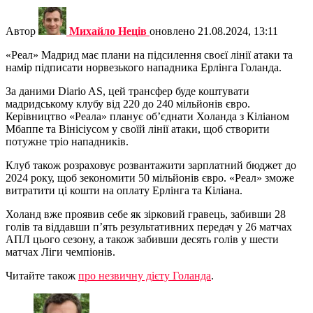
Автор
Михайло Неців
оновлено
21.08.2024, 13:11
«Реал» Мадрид має плани на підсилення своєї лінії атаки та
намір підписати норвезького нападника Ерлінга Голанда.
За даними Diario AS, цей трансфер буде коштувати
мадридському клубу від 220 до 240 мільйонів євро.
Керівництво «Реала» планує об’єднати Холанда з Кіліаном
Мбаппе та Вінісіусом у своїй лінії атаки, щоб створити
потужне тріо нападників.
Клуб також розраховує розвантажити зарплатний бюджет до
2024 року, щоб зекономити 50 мільйонів євро. «Реал» зможе
витратити ці кошти на оплату Ерлінга та Кіліана.
Холанд вже проявив себе як зірковий гравець, забивши 28
голів та віддавши п’ять результативних передач у 26 матчах
АПЛ цього сезону, а також забивши десять голів у шести
матчах Ліги чемпіонів.
Читайте також
про незвичну дієту Голанда
.