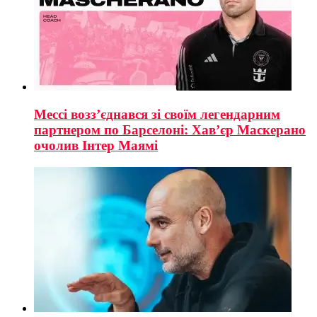
Мессі возз’єднався зі своїм легендарним
партнером по Барселоні: Хав’єр Маскерано
очолив Інтер Маямі