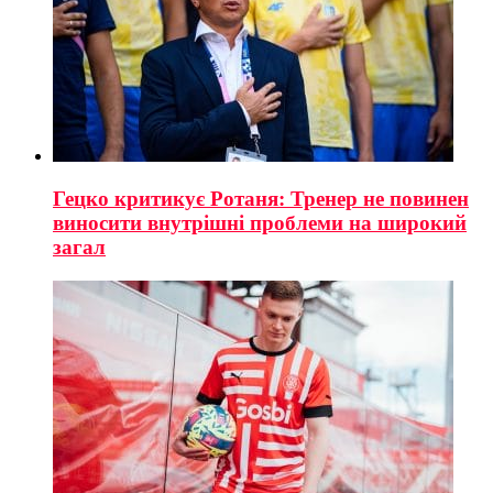
Гецко критикує Ротаня: Тренер не повинен
виносити внутрішні проблеми на широкий
загал