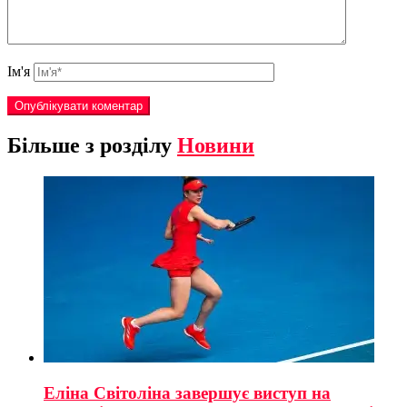
Ім'я
Більше з розділу
Новини
Еліна Світоліна завершує виступ на