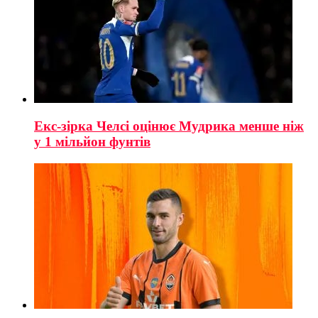
Екс-зірка Челсі оцінює Мудрика менше ніж
у 1 мільйон фунтів