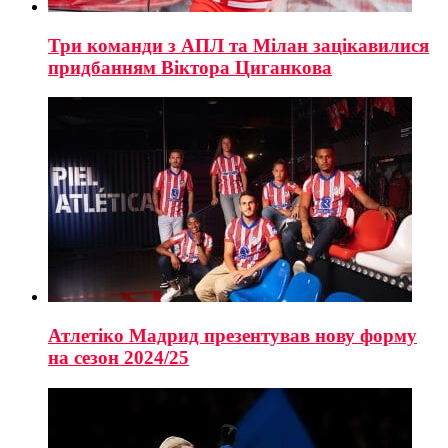
Три команди з АПЛ та Мілан зацікавилися
придбанням Віктора Циганкова
Атлетіко Мадрид презентував нову форму
на сезон 2024/25