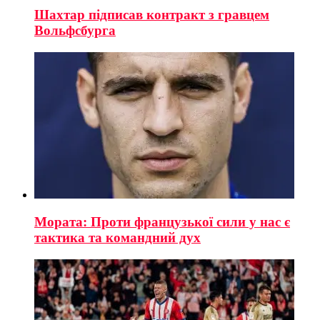
Шахтар підписав контракт з гравцем
Вольфсбурга
Мората: Проти французької сили у нас є
тактика та командний дух