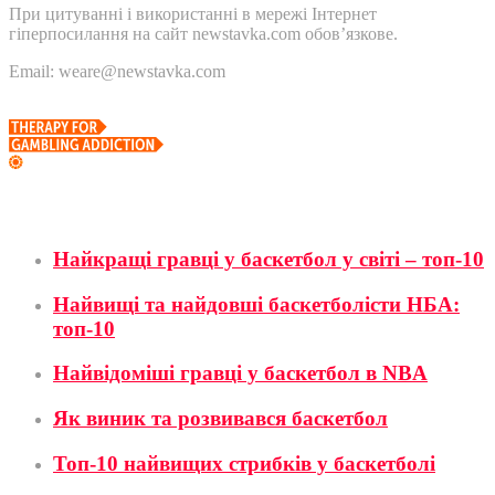
При цитуванні і використанні в мережі Інтернет
гіперпосилання на сайт newstavka.com обов’язкове.
Email: weare@newstavka.com
Баскетбол
Найкращі гравці у баскетбол у світі – топ-10
Найвищі та найдовші баскетболісти НБА:
топ-10
Найвідоміші гравці у баскетбол в NBA
Як виник та розвивався баскетбол
Топ-10 найвищих стрибків у баскетболі