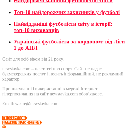
Найдорожчі машини футболістів: топ-8
Топ-10 найдорожчих захисників у футболі
Найвідданіші футболісти світу в історії:
топ-10 вихованців
Українські футболісти за кордоном: від Ліги
1 до АПЛ
Сайт для осіб віком від 21 року.
newstavka.com – це статті про спорт. Сайт не надає
букмекерських послуг і носить інформаційний, не рекламний
характер.
При цитуванні і використанні в мережі Інтернет
гіперпосилання на сайт newstavka.com обов’язкове.
Email: weare@newstavka.com