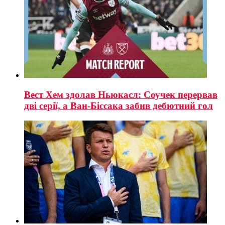
Вест Хем здолав Ньюкасл: Соучек перервав
дві серії, а Ван-Біссака забив дебютний гол