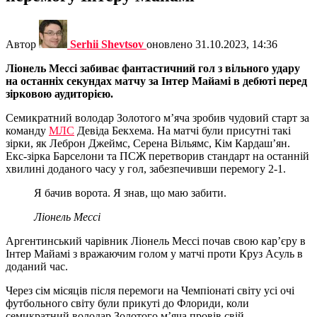
Автор
Serhii Shevtsov
оновлено
31.10.2023, 14:36
Ліонель Мессі забиває фантастичний гол з вільного удару
на останніх секундах матчу за Інтер Майамі в дебюті перед
зірковою аудиторією.
Семикратний володар Золотого м’яча зробив чудовий старт за
команду
МЛС
Девіда Бекхема. На матчі були присутні такі
зірки, як Леброн Джеймс, Серена Вільямс, Кім Кардаш’ян.
Екс-зірка Барселони та ПСЖ перетворив стандарт на останній
хвилині доданого часу у гол, забезпечивши перемогу 2-1.
Я бачив ворота. Я знав, що маю забити.
Ліонель Мессі
Аргентинський чарівник Ліонель Мессі почав свою кар’єру в
Інтер Майамі з вражаючим голом у матчі проти Круз Асуль в
доданий час.
Через сім місяців після перемоги на Чемпіонаті світу усі очі
футбольного світу були прикуті до Флориди, коли
семикратний володар Золотого м’яча провів свій