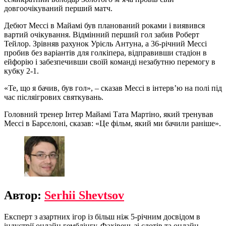
довгоочікуваний перший матч.
Дебют Мессі в Майамі був планований роками і виявився
вартий очікування. Відмінний перший гол забив Роберт
Тейлор. Зрівняв рахунок Урієль Антуна, а 36-річний Мессі
пробив без варіантів для голкіпера, відправивши стадіон в
ейфорію і забезпечивши своїй команді незабутню перемогу в
кубку 2-1.
«Те, що я бачив, був гол», – сказав Мессі в інтерв’ю на полі під
час післяігрових святкувань.
Головний тренер Інтер Майамі Тата Мартіно, який тренував
Мессі в Барселоні, сказав: «Це фільм, який ми бачили раніше».
Автор:
Serhii Shevtsov
Експерт з азартних ігор із більш ніж 5-річним досвідом в
індустрії онлайн гемблінгу. Фахівець зі слотів та онлайн