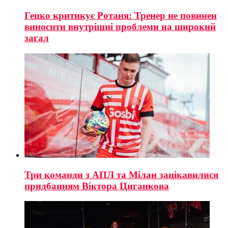
Гецко критикує Ротаня: Тренер не повинен
виносити внутрішні проблеми на широкий
загал
Три команди з АПЛ та Мілан зацікавилися
придбанням Віктора Циганкова