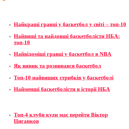
Баскетбол
Найкращі гравці у баскетбол у світі – топ-10
Найвищі та найдовші баскетболісти НБА:
топ-10
Найвідоміші гравці у баскетбол в NBA
Як виник та розвивався баскетбол
Топ-10 найвищих стрибків у баскетболі
Найменші баскетболісти в історії НБА
Футбол
Топ-4 клуби куди має перейти Віктор
Циганков