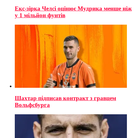
Екс-зірка Челсі оцінює Мудрика менше ніж
у 1 мільйон фунтів
Шахтар підписав контракт з гравцем
Вольфсбурга