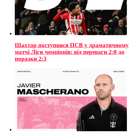
Шахтар поступився ПСВ у драматичному
матчі Ліги чемпіонів: від переваги 2:0 до
поразки 2:3