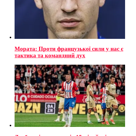
Мората: Проти французької сили у нас є
тактика та командний дух