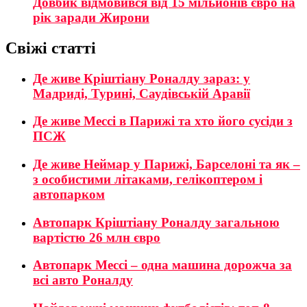
Довбик відмовився від 15 мільйонів євро на
рік заради Жирони
Свіжі статті
Де живе Кріштіану Роналду зараз: у
Мадриді, Турині, Саудівській Аравії
Де живе Мессі в Парижі та хто його сусіди з
ПСЖ
Де живе Неймар у Парижі, Барселоні та як –
з особистими літаками, гелікоптером і
автопарком
Автопарк Кріштіану Роналду загальною
вартістю 26 млн євро
Автопарк Мессі – одна машина дорожча за
всі авто Роналду