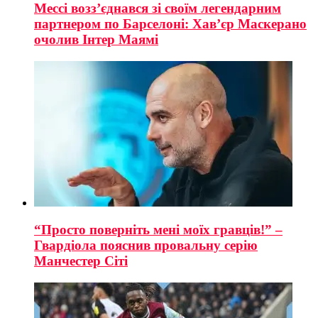
Мессі возз’єднався зі своїм легендарним
партнером по Барселоні: Хав’єр Маскерано
очолив Інтер Маямі
“Просто поверніть мені моїх гравців!” –
Гвардіола пояснив провальну серію
Манчестер Сіті