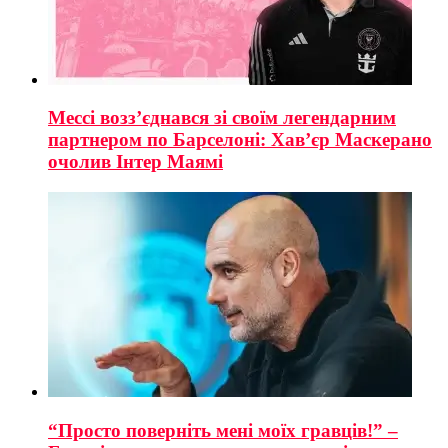
Мессі возз’єднався зі своїм легендарним
партнером по Барселоні: Хав’єр Маскерано
очолив Інтер Маямі
“Просто поверніть мені моїх гравців!” –