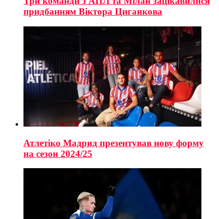
Три команди з АПЛ та Мілан зацікавилися
придбанням Віктора Циганкова
Атлетіко Мадрид презентував нову форму
на сезон 2024/25