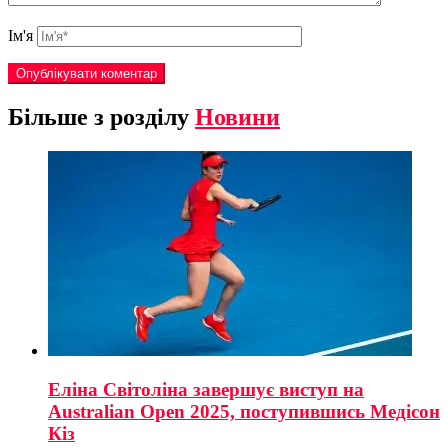
Ім'я
Більше з розділу
Новини
Еліна Світоліна завершує виступ на
Australian Open 2025, поступившись Медісон
Кіз