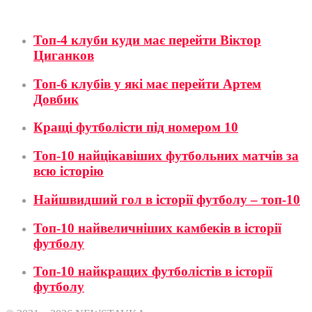
Футбол
Топ-4 клуби куди має перейти Віктор
Циганков
Топ-6 клубів у які має перейти Артем
Довбик
Кращі футболісти під номером 10
Топ-10 найцікавіших футбольних матчів за
всю історію
Найшвидший гол в історії футболу – топ-10
Топ-10 найвеличніших камбеків в історії
футболу
Топ-10 найкращих футболістів в історії
футболу