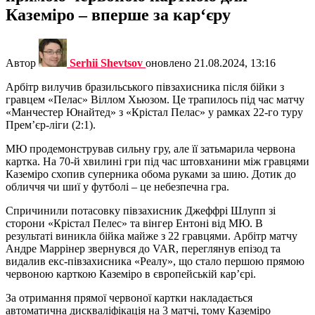
Каземіро – вперше за кар‘єру
Автор
Serhii Shevtsov
оновлено
21.08.2024, 13:16
Арбітр вилучив бразильського півзахисника після бійки з
гравцем «Пелас» Віллом Хьюзом. Це трапилось під час матчу
«Манчестер Юнайтед» з «Крістал Пелас» у рамках 22-го туру
Прем’єр-ліги (2:1).
МЮ продемонстрував сильну гру, але її затьмарила червона
картка. На 70-й хвилині гри під час штовханини між гравцями
Каземіро схопив суперника обома руками за шию. Дотик до
обличчя чи шиї у футболі – це небезпечна гра.
Спричинили потасовку півзахисник Джеффрі Шлупп зі
сторони «Крістал Пелес» та вінгер Ентоні від МЮ. В
результаті виникла бійка майже з 22 гравцями. Арбітр матчу
Андре Маррінер звернувся до VAR, переглянув епізод та
видалив екс-півзахисника «Реалу», що стало першою прямою
червоною карткою Каземіро в європейській кар’єрі.
За отримання прямої червоної картки накладається
автоматична дискваліфікація на 3 матчі, тому Каземіро