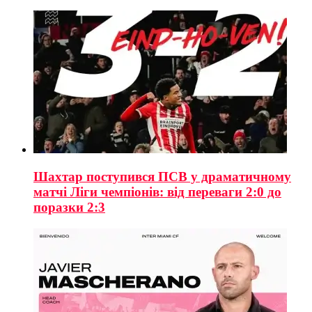
Шахтар поступився ПСВ у драматичному
матчі Ліги чемпіонів: від переваги 2:0 до
поразки 2:3