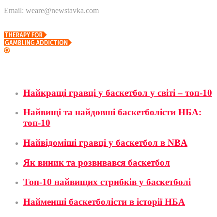
Email: weare@newstavka.com
Баскетбол
Найкращі гравці у баскетбол у світі – топ-10
Найвищі та найдовші баскетболісти НБА:
топ-10
Найвідоміші гравці у баскетбол в NBA
Як виник та розвивався баскетбол
Топ-10 найвищих стрибків у баскетболі
Найменші баскетболісти в історії НБА