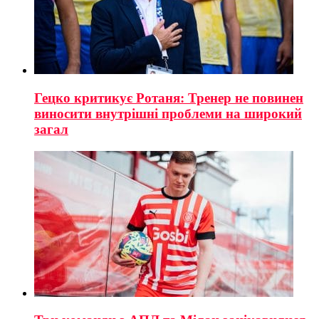
Гецко критикує Ротаня: Тренер не повинен
виносити внутрішні проблеми на широкий
загал