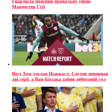
Гвардіола пояснив провальну серію
Манчестер Сіті
Вест Хем здолав Ньюкасл: Соучек перервав
дві серії, а Ван-Біссака забив дебютний гол