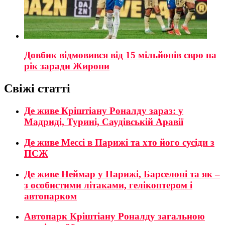
Довбик відмовився від 15 мільйонів євро на
рік заради Жирони
Свіжі статті
Де живе Кріштіану Роналду зараз: у
Мадриді, Турині, Саудівській Аравії
Де живе Мессі в Парижі та хто його сусіди з
ПСЖ
Де живе Неймар у Парижі, Барселоні та як –
з особистими літаками, гелікоптером і
автопарком
Автопарк Кріштіану Роналду загальною