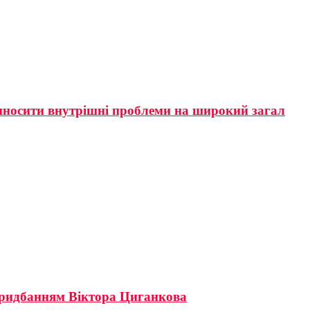
виносити внутрішні проблеми на широкий загал
придбанням Віктора Циганкова