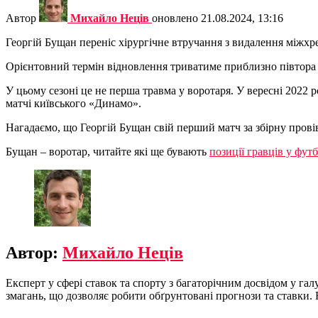
Автор
Михайло Неців
оновлено
21.08.2024, 13:16
Георгій Бущан переніс хірургічне втручання з видалення міжхр
Орієнтовний термін відновлення триватиме приблизно півтора м
У цьому сезоні це не перша травма у воротаря. У вересні 2022
матчі київського «Динамо».
Нагадаємо, що Георгій Бущан свій перший матч за збірну провів 7
Бущан – воротар, читайте які ще бувають
позиції гравців у футб
Автор:
Михайло Неців
Експерт у сфері ставок та спорту з багаторічним досвідом у г
змагань, що дозволяє робити обґрунтовані прогнози та ставки. 