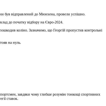
аїни був відправлений до Мюнхена, провели успішно.
клад до початку відбору на Євро-2024.
 пошкодив коліно. Зазначимо, що Георгій пропустив контрольні
тояв на нуль.
й спортсмен, завдяки чому глибше розумію тонкощі спортивних
гії ставок.