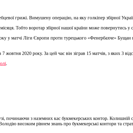
ебцевої грижі. Вимушену операцію, на яку голкіпер збірної Укр
ісяця. Тобто воротар збірної нашої країни може повернутись у с
 року у матчі Ліги Європи проти турецького «Фенербахче» Бущан
 жовтня 2020 року. За цей час він зіграв 15 матчів, з яких 3 відс
олі
.
алузі, починаючи з наземних кас букмекерських контор. Колишні
Володію високим рівнем знань про букмекерські контори та страте