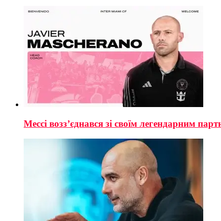
Мессі возз’єднався зі своїм легендарним пар