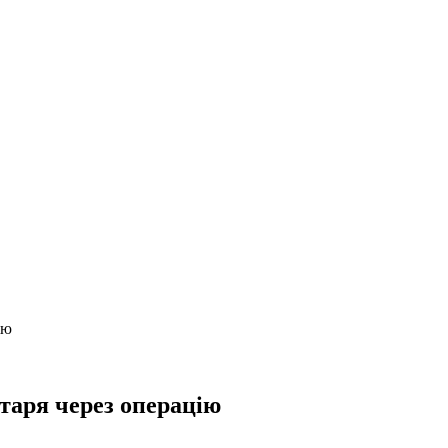
ію
отаря через операцію