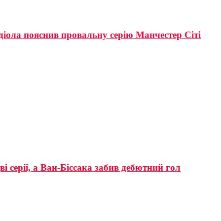
рдіола пояснив провальну серію Манчестер Сіті
і серії, а Ван-Біссака забив дебютний гол