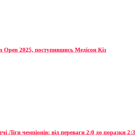
an Open 2025, поступившись Медісон Кіз
 Ліги чемпіонів: від переваги 2:0 до поразки 2:3