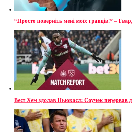
“Просто поверніть мені моїх гравців!” – Гва
Вест Хем здолав Ньюкасл: Соучек перервав дв