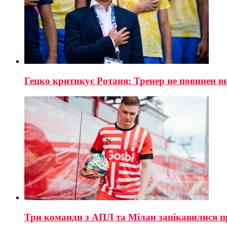
Гецко критикує Ротаня: Тренер не повинен 
Три команди з АПЛ та Мілан зацікавилися 