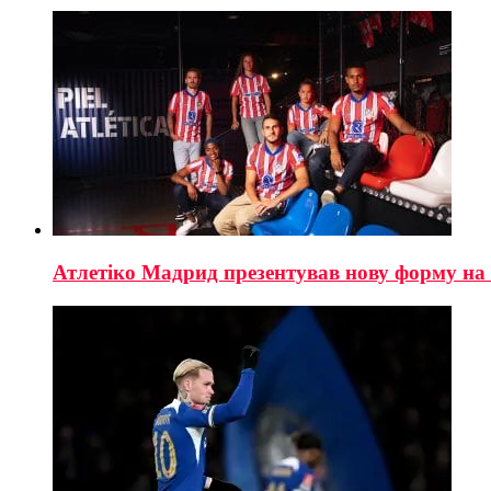
Атлетіко Мадрид презентував нову форму на 